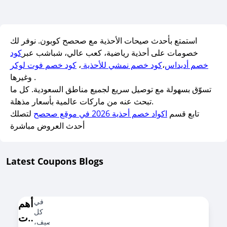
استمتع بأحدث صيحات الأحذية مع صحصح كوبون. نوفر لك
خصومات على أحذية رياضية، كعب عالي، شباشب عبر
كود
خصم أديداس
،
كود خصم نمشي للأحذية
،
كود خصم فوت لوكر
وغيرها .
تسوّق بسهولة مع توصيل سريع لجميع مناطق السعودية. كل ما
تبحث عنه من ماركات عالمية بأسعار مذهلة.
تابع قسم
اكواد خصم أحذية 2026 في موقع صحصح
لتصلك
أحدث العروض مباشرة
Latest Coupons Blogs
في
أهم
كل
ترندات
صيف،