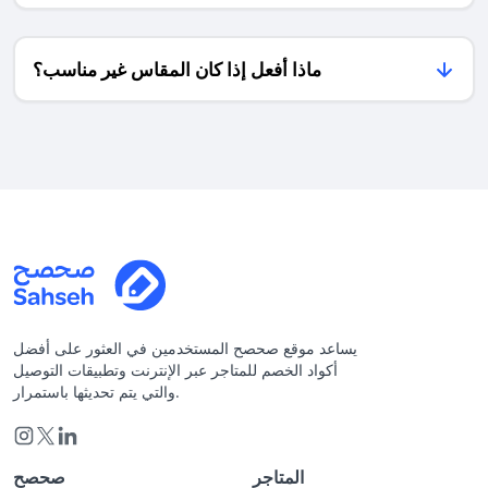
الشهر.
موسم
وبين
العيد!
الشوطين
مع
ماذا أفعل إذا كان المقاس غير مناسب؟
عروض
أمازون
برايم
الحصرية
وتفعيل
كاش
باك
أمازون
كأس
العالم
2026
من
صحصح
يساعد موقع صحصح المستخدمين في العثور على أفضل
😎 .
أكواد الخصم للمتاجر عبر الإنترنت وتطبيقات التوصيل
سوف
والتي يتم تحديثها باستمرار.
تقام
باذن
الله
مباراة
المتاجر
صحصح