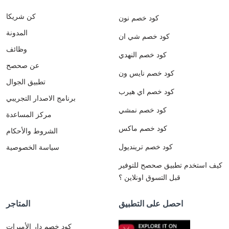
السعودية
ضد
كن شريكا
كود خصم نون
اسبانيا
المدونة
الأحد
كود خصم شي ان
القادم
وظائف
بتاريخ
كود خصم النهدي
21
عن صحصح
كود خصم نايس ون
يونيو
تطبيق الجوال
في
كود خصم اي هيرب
تمام
برنامج الاصدار التجريبي
الساعة
كود خصم نمشي
مركز المساعدة
7
مساء
كود خصم ماكس
الشروط والأحكام
بتوقيت
السعودية
كود خصم ترينديول
سياسة الخصوصية
.
كيف استخدم تطبيق صحصح للتوفير
قبل التسوق اونلاين ؟
احصل على التطبيق
المتاجر
كود خصم دار الأميرات