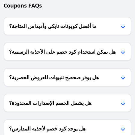
فريق
Coupons FAQs
المناسبة
والأطفال
حتى
السعودية
التي
—
ضد
40%+كاش
تجمع
بأسعار
اسبانيا
باك
بين
مناسبة
🇸🇦
ما أفضل كوبونات نايكي وأديداس المتاحة؟
الذوق
وخصومات
🇪🇸
حتى
الرفيع
موسمية
لكأس
4.5%
والراحة،
لا
العالم
خاصة
تتكرر.
2026
هل يمكن استخدام كود خصم على الأحذية الرسمية؟
مع
سارع
🏆
كثرة
بالطلب
من
الزيارات
الآن
خلال
والسهرات
قبل
هذه
هل يوفر صحصح تنبيهات للعروض الحصرية؟
الرمضانية
أن
المقالة
التي
تنفد
سوف
تضفي
المقاسات
نناقش
طابعًا
المفضّلة
كيف
خاصًا
لديك،
هل يشمل الخصم الإصدارات المحدودة؟
تتجهز
على
فالعروض
للمباراة
كل
حصرية
على
يوم
وتنتهي
اتم
من
مع
الاستعداد
هل يوجد كود خصم لأحذية المدارس؟
أيام
نهاية
قبل