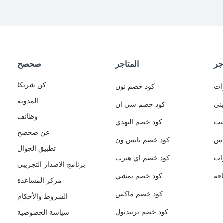
جر
المتاجر
صحصح
كن شريكا
ات
كود خصم نون
المدونة
ني
كود خصم شي ان
وظائف
نت
كود خصم النهدي
عن صحصح
اس
كود خصم نايس ون
تطبيق الجوال
ات
كود خصم اي هيرب
برنامج الاصدار التجريبي
قة
كود خصم نمشي
مركز المساعدة
كود خصم ماكس
الشروط والأحكام
كود خصم ترينديول
سياسة الخصوصية