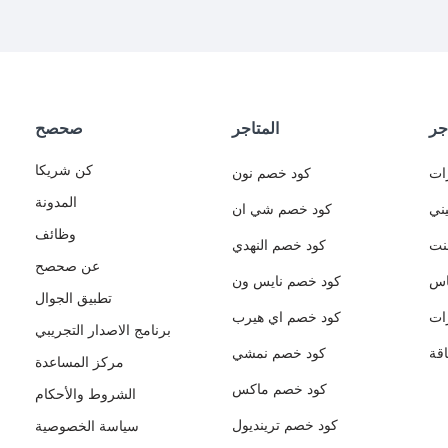
جر
المتاجر
صحصح
كن شريكا
ات
كود خصم نون
المدونة
ني
كود خصم شي ان
وظائف
نت
كود خصم النهدي
عن صحصح
اس
كود خصم نايس ون
تطبيق الجوال
ات
كود خصم اي هيرب
برنامج الاصدار التجريبي
قة
كود خصم نمشي
مركز المساعدة
كود خصم ماكس
الشروط والأحكام
كود خصم ترينديول
سياسة الخصوصية