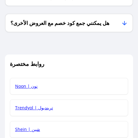
فقط؟
هل يمكنني جمع كود خصم مع العروض الأخرى؟
ما معنى كود خصم ؟
روابط مختصرة
كيف يمكنك استخدام كود الخصم؟
Noon | نون
كيف أحصل على أحدث أكواد الخصم والعروض للمتاجر؟
Trendyol | ترينديول
كم مدة صلاحية كود الخصم؟
Shein | شين