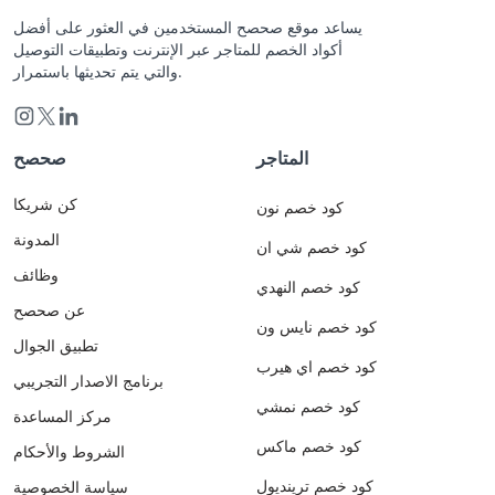
يساعد موقع صحصح المستخدمين في العثور على أفضل
أكواد الخصم للمتاجر عبر الإنترنت وتطبيقات التوصيل
والتي يتم تحديثها باستمرار.
المتاجر
صحصح
كن شريكا
كود خصم نون
المدونة
كود خصم شي ان
وظائف
كود خصم النهدي
عن صحصح
كود خصم نايس ون
تطبيق الجوال
كود خصم اي هيرب
برنامج الاصدار التجريبي
كود خصم نمشي
مركز المساعدة
كود خصم ماكس
الشروط والأحكام
كود خصم ترينديول
سياسة الخصوصية