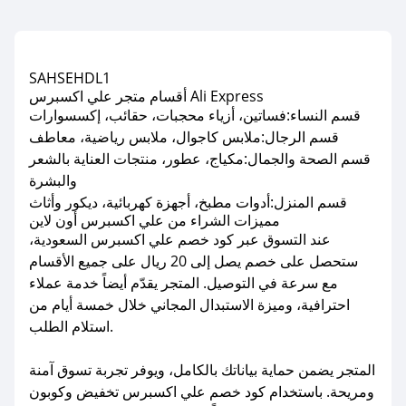
SAHSEHDL1
أقسام متجر علي اكسبرس Ali Express
قسم النساء:فساتين، أزياء محجبات، حقائب، إكسسوارات
قسم الرجال:ملابس كاجوال، ملابس رياضية، معاطف
قسم الصحة والجمال:مكياج، عطور، منتجات العناية بالشعر
والبشرة
قسم المنزل:أدوات مطبخ، أجهزة كهربائية، ديكور وأثاث
مميزات الشراء من علي اكسبرس أون لاين
عند التسوق عبر كود خصم علي اكسبرس السعودية،
ستحصل على خصم يصل إلى 20 ريال على جميع الأقسام
مع سرعة في التوصيل. المتجر يقدّم أيضاً خدمة عملاء
احترافية، وميزة الاستبدال المجاني خلال خمسة أيام من
استلام الطلب.
المتجر يضمن حماية بياناتك بالكامل، ويوفر تجربة تسوق آمنة
ومريحة. باستخدام كود خصم علي اكسبرس تخفيض وكوبون