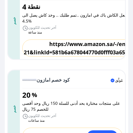
4
نقطة
فعل الكاش باك في امازون ..تمم طلبك .. وخذ كاش يصل الى
خصم
4.5%
آخر تحديث للكوبون
منذ ساعة
https://www.amazon.sa/-/en?&
21&linkId=581b6a678044770d0fff03a6565f
كود خصم امازون
مُوثَّق
20
%
على منتجات مختارة بحد أدنى للسلة 150 ريال وحد أقصى
خصم
للخصم 75 ريال
آخر تحديث للكوبون
منذ ساعات