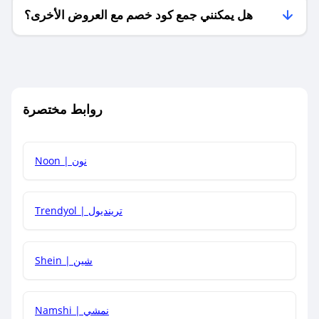
هل يمكنني جمع كود خصم مع العروض الأخرى؟
ما معنى كود خصم ؟
روابط مختصرة
كيف يمكنك استخدام كود الخصم؟
Noon | نون
كيف أحصل على أحدث أكواد الخصم والعروض للمتاجر؟
Trendyol | ترينديول
كم مدة صلاحية كود الخصم؟
Shein | شين
Namshi | نمشي
كيف أحصل على توصيل مجاني أو بدون رسوم الشحن ؟