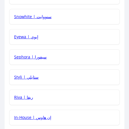
Snowhite | سنووايت
كيف يمكنني معرفة إذا كان كود الخصم لا يعمل؟
Eyewa | إيوي
كيف أحصل على أقوى كود خصم؟
Sephora | سيفورا
هل يمكنني استخدام كود خصم على منتجات معينة فقط؟
Styli | ستايلي
هل يمكنني جمع كود خصم مع العروض الأخرى؟
Riva | ريفا
In-House | إن هاوس