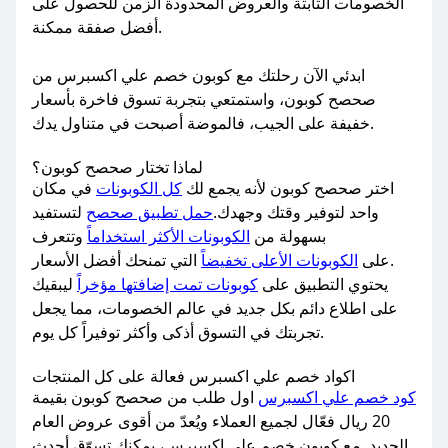
الخصومات الثابتة والعروض المحدودة الزمن للحصول على
أفضل صفقة ممكنة.
ابدئي الآن رحلتك مع كوبون خصم علي اكسبرس من
صحصح كوبون، واستمتعي بتجربة تسوق فاخرة بأسعار
خفيفة على الجيب، فالموضة أصبحت في متناول يدك.
لماذا تختار صحصح كوبون؟
اختر صحصح كوبون لأنه يجمع لك
كل الكوبونات
في مكان
واحد لتوفير وقتك وجهدك.
حمل تطبيق صحصح
لتستفيد
بسهولة من
الكوبونات الأكثر استخداماً
وتتعرف
التي تمنحك أفضل الأسعار.
على
الكوبونات الأعلى تخفيضاً
يحتوي التطبيق على
كوبونات تمت إضافتها مؤخراً
ليبقيك
على اطلاع دائم بكل جديد في عالم الخصومات، مما يجعل
تجربتك في التسوق أذكى وأكثر توفيراً كل يوم.
اكواد خصم علي اكسبرس فعالة على كل المنتجات
كود خصم علي اكسبرس
اول طلب من صحصح كوبون بقيمة
20 ريال فعّال لجميع العملاء ويُعدّ من أقوى عروض العام
الجديد. مع كوبون خصم علي اكسبرس، يمكنك تسوّق أحدث