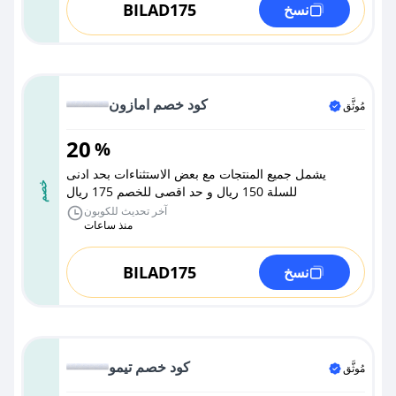
BILAD175
نسخ
كود خصم امازون
مُوثَّق
20
%
يشمل جميع المنتجات مع بعض الاستثناءات بحد ادنى
خصم
للسلة 150 ريال و حد اقصى للخصم 175 ريال
آخر تحديث للكوبون
منذ ساعات
BILAD175
نسخ
كود خصم تيمو
مُوثَّق