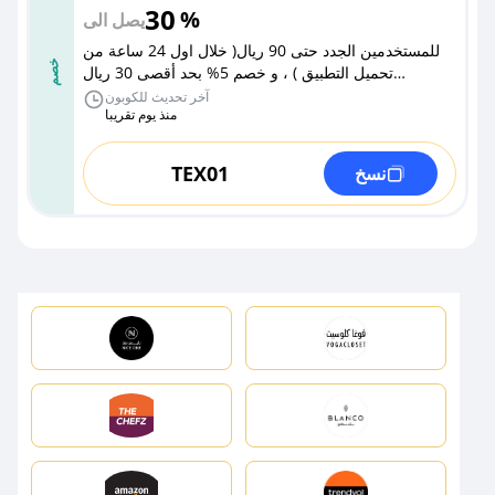
30
%
يصل الى
للمستخدمين الجدد حتى 90 ريال( خلال اول 24 ساعة من
خصم
تحميل التطبيق ) ، و خصم 5% بحد أقصى 30 ريال
للمستخدم الحالي (استخدام محدود).
آخر تحديث للكوبون
منذ يوم تقريبا
TEX01
نسخ