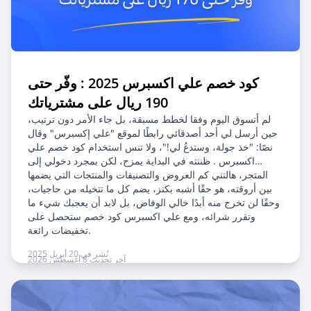
كود خصم علي اكسبرس 2025 : وفّر حتى
190 ريال على مشترياتك
لم أتسوق اليوم وفقا لخطط مسبقة، بل جاء الأمر دون ترتيب،
حين أرسل لي أحد أصدقائي رابطًا لموقع "علي إكسبرس" وقال
نصًا: "خذ جولة، وستدعُ لي!"، ولا تنس استخدام كود خصم علي
اكسبرس . ظننته في البداية يمزح، لكن بمجرد دخولي إلى
المتجر، هالتني كم العروض والتصنيفات والمنتجات التي يضمها
بين أروقته، هو حقًا أشبه بكنز، يضم كل ما تتخيله من حاجيات،
وحقًا لن تخرج منه أبدًا خالي الوفاض، بل لابد أن يعجبك شيء ما
وتقرر شرائه، ومع علي اكسبرس كود خصم ستحصل على
تخفيضات رائعة.
نُشر في 20 أبريل 2025
آخر تحديث 8 أغسطس 2026