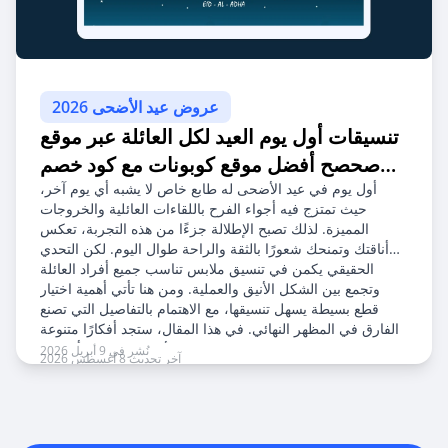
عروض عيد الأضحى 2026
تنسيقات أول يوم العيد لكل العائلة عبر موقع
صحصح أفضل موقع كوبونات مع كود خصم
ستايلي
أول يوم في عيد الأضحى له طابع خاص لا يشبه أي يوم آخر،
حيث تمتزج فيه أجواء الفرح باللقاءات العائلية والخروجات
المميزة. لذلك تصبح الإطلالة جزءًا من هذه التجربة، تعكس
أناقتك وتمنحك شعورًا بالثقة والراحة طوال اليوم. لكن التحدي
الحقيقي يكمن في تنسيق ملابس تناسب جميع أفراد العائلة
وتجمع بين الشكل الأنيق والعملية. ومن هنا تأتي أهمية اختيار
قطع بسيطة يسهل تنسيقها، مع الاهتمام بالتفاصيل التي تصنع
الفارق في المظهر النهائي. في هذا المقال، ستجد أفكارًا متنوعة
تساعدك على تنسيق إطلالات متكاملة لأول يوم العيد، بأسلوب
نُشر في 9 أبريل 2026
آخر تحديث 8 أغسطس 2026
عصري يناسب أجواء المناسبة ويمنحك أنتِ وعائلتك مظهرًا أنيقًا
ومتناغمًا.