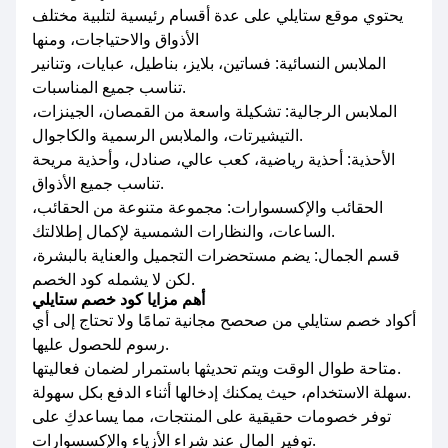
يحتوي موقع ستايلي على عدة أقسام رئيسية لتلبية مختلف
الأذواق والاحتياجات، ومنها
الملابس النسائية: فساتين، بلايز، بناطيل، عبايات، وتنانير
تناسب جميع المناسبات.
الملابس الرجالية: تشكيلة واسعة من القمصان، الجينزات،
التيشيرتات، والملابس الرسمية والكاجوال.
الأحذية: أحذية رياضية، كعب عالي، صنادل، وأحذية مريحة
تناسب جميع الأذواق.
الحقائب والإكسسوارات: مجموعة متنوعة من الحقائب،
الساعات، والنظارات الشمسية لإكمال إطلالتك.
قسم الجمال: يضم مستحضرات التجميل والعناية بالبشرة،
لكن لا يشمله كود الخصم.
أهم مزايا كود خصم ستايلي
أكواد خصم ستايلي من صحصح مجانية تمامًا ولا تحتاج إلى أي
رسوم للحصول عليها.
متاحة طوال الوقت ويتم تحديثها باستمرار لضمان فعاليتها.
سهلة الاستخدام، حيث يمكنك إدخالها أثناء الدفع بكل سهولة.
توفر خصومات حقيقية على المنتجات، مما يساعدكِ على
توفير المال عند شراء الأزياء والإكسسوارات.