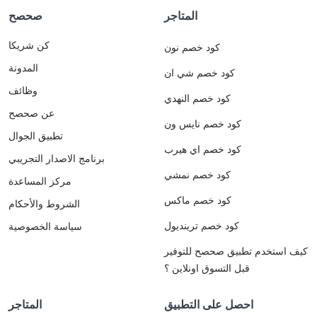
المتاجر
صحصح
كن شريكا
كود خصم نون
المدونة
كود خصم شي ان
وظائف
كود خصم النهدي
عن صحصح
كود خصم نايس ون
تطبيق الجوال
كود خصم اي هيرب
برنامج الاصدار التجريبي
كود خصم نمشي
مركز المساعدة
كود خصم ماكس
الشروط والأحكام
كود خصم ترينديول
سياسة الخصوصية
كيف استخدم تطبيق صحصح للتوفير
قبل التسوق اونلاين ؟
احصل على التطبيق
المتاجر