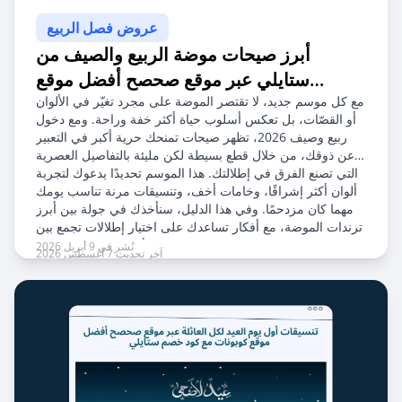
عروض فصل الربيع
أبرز صيحات موضة الربيع والصيف من
ستايلي عبر موقع صحصح أفضل موقع
كوبونات مع كود خصم ستايلي
مع كل موسم جديد، لا تقتصر الموضة على مجرد تغيّر في الألوان
أو القصّات، بل تعكس أسلوب حياة أكثر خفة وراحة. ومع دخول
ربيع وصيف 2026، تظهر صيحات تمنحك حرية أكبر في التعبير
عن ذوقك، من خلال قطع بسيطة لكن مليئة بالتفاصيل العصرية
التي تصنع الفرق في إطلالتك. هذا الموسم تحديدًا يدعوك لتجربة
ألوان أكثر إشراقًا، وخامات أخف، وتنسيقات مرنة تناسب يومك
مهما كان مزدحمًا. وفي هذا الدليل، سنأخذك في جولة بين أبرز
ترندات الموضة، مع أفكار تساعدك على اختيار إطلالات تجمع بين
الأناقة والعملية بسهولة.
نُشر في 9 أبريل 2026
آخر تحديث 7 أغسطس 2026