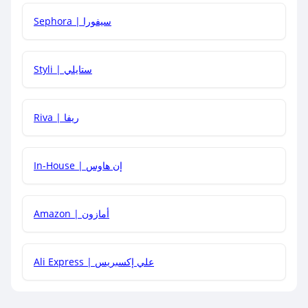
Sephora | سيفورا
هل يمكنني استخدام كود خصم على منتجات معينة فقط؟
Styli | ستايلي
هل يمكنني جمع كود خصم مع العروض الأخرى؟
Riva | ريفا
In-House | إن هاوس
Amazon | أمازون
Ali Express | علي إكسبريس