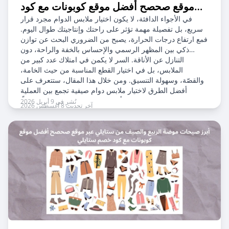
موقع صحصح أفضل موقع كوبونات مع كود
خصم ستايلي
في الأجواء الدافئة، لا يكون اختيار ملابس الدوام مجرد قرار
سريع، بل تفصيلة مهمة تؤثر على راحتك وإنتاجيتك طوال اليوم.
فمع ارتفاع درجات الحرارة، يصبح من الضروري البحث عن توازن
ذكي بين المظهر الرسمي والإحساس بالخفة والراحة، دون
التنازل عن الأناقة. السر لا يكمن في امتلاك عدد كبير من
الملابس، بل في اختيار القطع المناسبة من حيث الخامة،
والقصّة، وسهولة التنسيق. ومن خلال هذا المقال، ستتعرف على
أفضل الطرق لاختيار ملابس دوام صيفية تجمع بين العملية
والستايل، لتمنحك إطلالة أنيقة ومريحة مهما كان يومك طويلًا.
نُشر في 9 أبريل 2026
آخر تحديث 8 أغسطس 2026