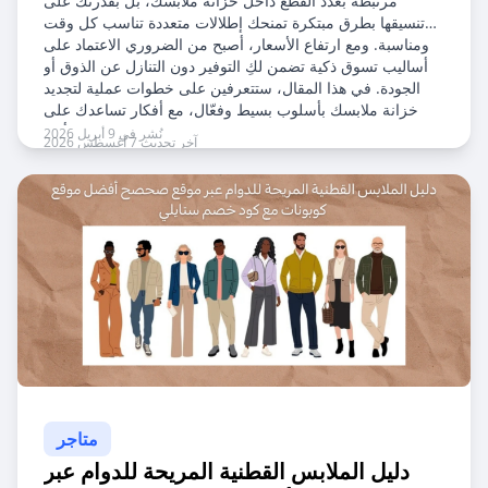
مرتبطة بعدد القطع داخل خزانة ملابسك، بل بقدرتك على
تنسيقها بطرق مبتكرة تمنحك إطلالات متعددة تناسب كل وقت
ومناسبة. ومع ارتفاع الأسعار، أصبح من الضروري الاعتماد على
أساليب تسوق ذكية تضمن لكِ التوفير دون التنازل عن الذوق أو
الجودة. في هذا المقال، ستتعرفين على خطوات عملية لتجديد
خزانة ملابسك بأسلوب بسيط وفعّال، مع أفكار تساعدك على
استغلال كل قطعة لديكِ وتحويلها لعدة إطلالات عصرية بأقل
نُشر في 9 أبريل 2026
آخر تحديث 7 أغسطس 2026
تكلفة ممكنة.
متاجر
دليل الملابس القطنية المريحة للدوام عبر