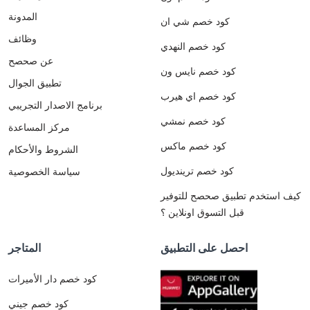
المدونة
كود خصم شي ان
وظائف
كود خصم النهدي
عن صحصح
كود خصم نايس ون
تطبيق الجوال
كود خصم اي هيرب
برنامج الاصدار التجريبي
كود خصم نمشي
مركز المساعدة
كود خصم ماكس
الشروط والأحكام
كود خصم ترينديول
سياسة الخصوصية
كيف استخدم تطبيق صحصح للتوفير
قبل التسوق اونلاين ؟
احصل على التطبيق
المتاجر
كود خصم دار الأميرات
كود خصم جيني