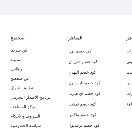
جر
المتاجر
صحصح
كن شريكا
ات
كود خصم نون
المدونة
ني
كود خصم شي ان
وظائف
نت
كود خصم النهدي
عن صحصح
اس
كود خصم نايس ون
تطبيق الجوال
ات
كود خصم اي هيرب
برنامج الاصدار التجريبي
قة
كود خصم نمشي
مركز المساعدة
كود خصم ماكس
الشروط والأحكام
كود خصم ترينديول
سياسة الخصوصية