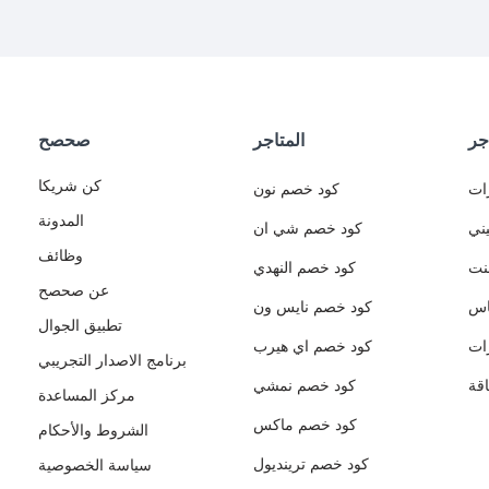
جر
المتاجر
صحصح
كن شريكا
ات
كود خصم نون
المدونة
ني
كود خصم شي ان
وظائف
نت
كود خصم النهدي
عن صحصح
اس
كود خصم نايس ون
تطبيق الجوال
ات
كود خصم اي هيرب
برنامج الاصدار التجريبي
قة
كود خصم نمشي
مركز المساعدة
كود خصم ماكس
الشروط والأحكام
كود خصم ترينديول
سياسة الخصوصية