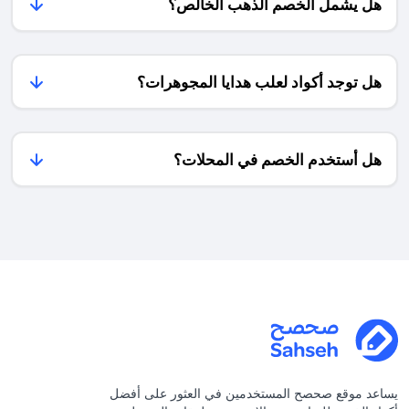
الخيار
هل يشمل الخصم الذهب الخالص؟
وأعطيتكم
أخطاء
مثالي
نبذة
يجب
خاصة
عن
في
نفسي
تجنبها)
ظل
قليلاً
هل توجد أكواد لعلب هدايا المجوهرات؟
ارتفاع
👀
أسعار
لكن
المجوهرات
ما
الفاخرة،
الذي
هل أستخدم الخصم في المحلات؟
مما
جعلني
يتيح
أجرب
للعملاء
كاش
التوفير
باك
وتقديم
أمازون
هدايا
خلال
رائعة
فترة
بأسعار
كأس
معقولة.
العالم
تابع
🏆
القراءة
للعلم
لاكتشاف
أنا
كود
من
يساعد موقع صحصح المستخدمين في العثور على أفضل
خصم
الأشخاص