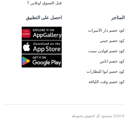
6-
قبل التسوق اونلاين ؟
2026
أعلنت
المتاجر
احصل على التطبيق
حوراء
وريان
كود خصم دار الأميرات
عن
مسابقة
كود خصم جيني
داخلية
بين
كود خصم قولدن سنت
أعضاء
فريق
كود خصم اناس
صحصح
يوم
كود خصم ايوا للنظارات
الخميس
كود خصم وقت اللياقة
الماضي
🚀
© 2024 صحصح. كل الحقوق محفوظة