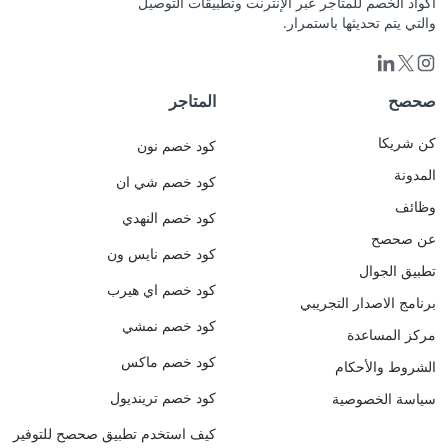
أكواد الخصم للمتاجر عبر الإنترنت وتطبيقات التوصيل
مجوهرات
الذين
والتي يتم تحديثها باستمرار.
الريفان
لا
الحصري
يؤمنون
ونصائح
بالتسوق
لتوفير
اونلاين
صحصح
المتاجر
أكبر
ويرون
قدر
أن
كن شريكا
كود خصم نون
من
التسوق
المال
المدونة
في
كود خصم شي ان
عند
المحل
وظائف
تسوقك.
أكثر
كود خصم النهدي
استمتاعاً
عن صحصح
كود خصم نايس ون
وثقة
تطبيق الجوال
للمستخدم
كود خصم اي هيرب
🫡 .
برنامج الاصدار التجريبي
في
كود خصم نمشي
مركز المساعدة
يوم
انطلاقة
كود خصم ماكس
الشروط والأحكام
كأس
العالم
كود خصم ترينديول
سياسة الخصوصية
بتاريخ
كيف استخدم تطبيق صحصح للتوفير
11-