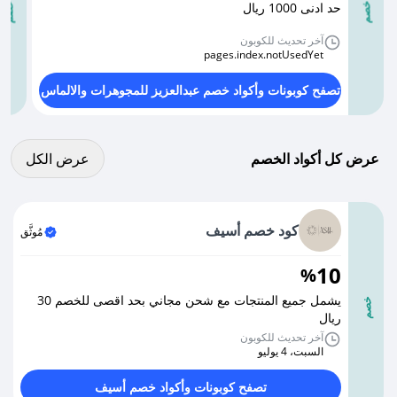
حد ادنى 1000 ريال
خصم
خصم
آخر تحديث للكوبون
pages.index.notUsedYet
تصفح كوبونات وأكواد خصم عبدالعزيز للمجوهرات والالماس
عرض كل الكوبونات
عرض كل أكواد الخصم
عرض الكل
كود خصم أسيف
مُوثَّق
10
%
يشمل جميع المنتجات مع شحن مجاني بحد اقصى للخصم 30
خصم
ريال
آخر تحديث للكوبون
السبت، 4 يوليو
تصفح كوبونات وأكواد خصم أسيف