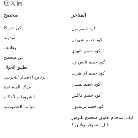
المتاجر
صحصح
كن شريكا
كود خصم نون
المدونة
كود خصم شي ان
وظائف
كود خصم النهدي
عن صحصح
كود خصم نايس ون
تطبيق الجوال
كود خصم اي هيرب
برنامج الاصدار التجريبي
كود خصم نمشي
مركز المساعدة
كود خصم ماكس
الشروط والأحكام
كود خصم ترينديول
سياسة الخصوصية
كيف استخدم تطبيق صحصح للتوفير
قبل التسوق اونلاين ؟