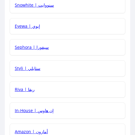
Snowhite | سنووايت
كيف يمكنني معرفة إذا كان كود الخصم لا يعمل؟
Eyewa | إيوي
كيف أحصل على أقوى كود خصم؟
Sephora | سيفورا
هل يمكنني استخدام كود خصم على منتجات معينة فقط؟
Styli | ستايلي
هل يمكنني جمع كود خصم مع العروض الأخرى؟
Riva | ريفا
In-House | إن هاوس
Amazon | أمازون