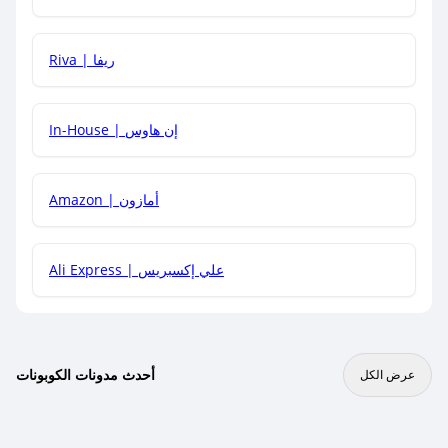
هل يمكنني جمع كود خصم مع العروض الأخرى؟
Riva | ريفا
In-House | إن هاوس
Amazon | أمازون
Ali Express | علي إكسبريس
أحدث مدونات الكوبونات
عرض الكل