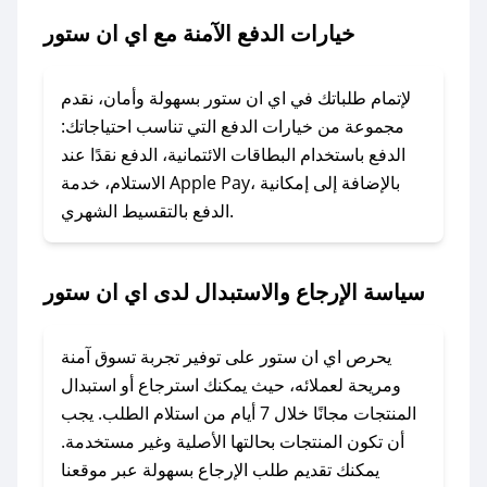
ستور.
خيارات الدفع الآمنة مع اي ان ستور
### ماذا أفعل إذا لم يعمل كود الخصم؟
لا تقلق! يمكنك التواصل مع فريق دعم صحصح عبر
لإتمام طلباتك في اي ان ستور بسهولة وأمان، نقدم
الرسائل الخاصة على تويتر أو البريد الإلكتروني،
مجموعة من خيارات الدفع التي تناسب احتياجاتك:
وسنقوم بحل المشكلة في أسرع وقت ممكن.
الدفع باستخدام البطاقات الائتمانية، الدفع نقدًا عند
الاستلام، خدمة Apple Pay، بالإضافة إلى إمكانية
الدفع بالتقسيط الشهري.
### ماذا أفعل إذا لم أجد كود خصم لمتجري
المفضل؟
في حال عدم توفر كوبونات لمتجرك المفضل، يمكنك
سياسة الإرجاع والاستبدال لدى اي ان ستور
مراسلتنا مباشرة وسنعمل على توفير الكوبونات في
أسرع وقت ممكن.
يحرص اي ان ستور على توفير تجربة تسوق آمنة
### كيف تحصل على كوبونات خصم حصرية من اي
ومريحة لعملائه، حيث يمكنك استرجاع أو استبدال
ان ستور؟
المنتجات مجانًا خلال 7 أيام من استلام الطلب. يجب
للحصول على كوبونات وخصومات حصرية، قم بما
أن تكون المنتجات بحالتها الأصلية وغير مستخدمة.
يلي:
يمكنك تقديم طلب الإرجاع بسهولة عبر موقعنا