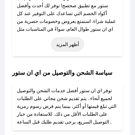
ستور مع تطبيق صحصح! نوفر لك أحدث وأفضل
أكواد الخصم التي تساعدك على التوفير عند كل
عملية شراء. استمتع بعروض وخصومات حصرية من
اي ان ستور طوال العام، سواءً في المناسبات مثل
عيد الفطر، عيد الأضحى، الجمعة البيضاء (شهر
أظهر المزيد
نوفمبر)، رمضان، اليوم الوطني، يوم التأسيس، أو
حتى عروض خاصة أخرى.
### كيف تحصل على كود خصم من اي ان ستور؟
سياسة الشحن والتوصيل من اي ان ستور
باستخدام تطبيق صحصح، يمكنك العثور بسهولة على
كود خصم اي ان ستور. وفي حال عدم توفر الكوبون،
توفر اي ان ستور أفضل خدمات الشحن والتوصيل
تواصل معنا عبر تويتر أو البريد الإلكتروني لإضافته
لجميع أنحاء . يتم تقديم شحن مجاني على الطلبات
بسرعة.
التي تبلغ قيمتها أو أكثر، بينما يتم فرض رسوم رمزية
على الطلبات الأقل من ذلك. للاستفادة من خيار
### كيفية استخدام كود خصم اي ان ستور؟
التوصيل السريع، يرجى تقديم طلبك قبل الساعة .
1. انسخ كود الخصم من تطبيق صحصح.
2. الصقه في خانة الدفع عند التسوق من اي ان