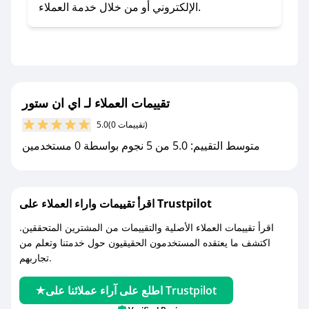
- اضغط على أيقونة متابعة لمتجر اي ان ستور في
الإلكتروني أو من خلال خدمة العملاء.
تطبيق صحصح.
- تابع حسابنا الرسمي على تويتر وقم بتفعيل زر
التنبيهات.
- قم بتفعيل إشعارات تطبيق صحصح ليصلك كل
جديد.
تقييمات العملاء لـ اي ان ستور
(0 تقييمات)
5.0
مع صحصح، تسوق بذكاء ووفّر على كل مشترياتك مع
متوسط التقييم: 5.0 من 5 نجوم بواسطة 0 مستخدمين
كوبونات خصم حصرية من اي ان ستور!
اقرأ تقييمات واراء العملاء على Trustpilot
اقرأ تقييمات العملاء الأصلية والتقييمات من المشترين المتحققين.
اكتشف ما يعتقده المستخدمون الحقيقيون حول خدمتنا وتعلم من
تجاربهم.
اطلع على آراء عملائنا على Trustpilot