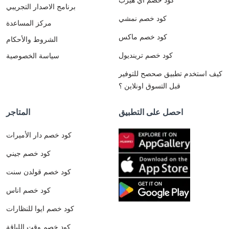
برنامج الاصدار التجريبي
كود خصم نمشي
مركز المساعدة
كود خصم ماكس
الشروط والأحكام
كود خصم ترينديول
سياسة الخصوصية
كيف استخدم تطبيق صحصح للتوفير
قبل التسوق اونلاين ؟
احصل على التطبيق
المتاجر
كود خصم دار الأميرات
كود خصم جيني
كود خصم قولدن سنت
كود خصم اناس
كود خصم ايوا للنظارات
كود خصم وقت اللياقة