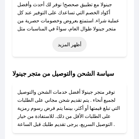
جينولا مع تطبيق صحصح! نوفر لك أحدث وأفضل
أكواد الخصم التي تساعدك على التوفير عند كل
عملية شراء. استمتع بعروض وخصومات حصرية من
متجر جينولا طوال العام، سواءً في المناسبات مثل
عيد الفطر، عيد الأضحى، الجمعة البيضاء (شهر
أظهر المزيد
نوفمبر)، رمضان، اليوم الوطني، يوم التأسيس، أو
حتى عروض خاصة أخرى.
### كيف تحصل على كود خصم من متجر جينولا؟
سياسة الشحن والتوصيل من متجر جينولا
باستخدام تطبيق صحصح، يمكنك العثور بسهولة على
كود خصم متجر جينولا. وفي حال عدم توفر الكوبون،
توفر متجر جينولا أفضل خدمات الشحن والتوصيل
تواصل معنا عبر تويتر أو البريد الإلكتروني لإضافته
لجميع أنحاء . يتم تقديم شحن مجاني على الطلبات
بسرعة.
التي تبلغ قيمتها أو أكثر، بينما يتم فرض رسوم رمزية
على الطلبات الأقل من ذلك. للاستفادة من خيار
### كيفية استخدام كود خصم متجر جينولا؟
التوصيل السريع، يرجى تقديم طلبك قبل الساعة .
1. انسخ كود الخصم من تطبيق صحصح.
2. الصقه في خانة الدفع عند التسوق من متجر