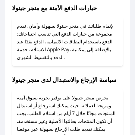
جينولا.
خيارات الدفع الآمنة مع متجر جينولا
### ماذا أفعل إذا لم يعمل كود الخصم؟
لا تقلق! يمكنك التواصل مع فريق دعم صحصح عبر
لإتمام طلباتك في متجر جينولا بسهولة وأمان، نقدم
الرسائل الخاصة على تويتر أو البريد الإلكتروني،
مجموعة من خيارات الدفع التي تناسب احتياجاتك:
وسنقوم بحل المشكلة في أسرع وقت ممكن.
الدفع باستخدام البطاقات الائتمانية، الدفع نقدًا عند
الاستلام، خدمة Apple Pay، بالإضافة إلى إمكانية
الدفع بالتقسيط الشهري.
### ماذا أفعل إذا لم أجد كود خصم لمتجري
المفضل؟
في حال عدم توفر كوبونات لمتجرك المفضل، يمكنك
سياسة الإرجاع والاستبدال لدى متجر جينولا
مراسلتنا مباشرة وسنعمل على توفير الكوبونات في
أسرع وقت ممكن.
يحرص متجر جينولا على توفير تجربة تسوق آمنة
### كيف تحصل على كوبونات خصم حصرية من
ومريحة لعملائه، حيث يمكنك استرجاع أو استبدال
متجر جينولا؟
المنتجات مجانًا خلال 7 أيام من استلام الطلب. يجب
للحصول على كوبونات وخصومات حصرية، قم بما
أن تكون المنتجات بحالتها الأصلية وغير مستخدمة.
يلي:
يمكنك تقديم طلب الإرجاع بسهولة عبر موقعنا