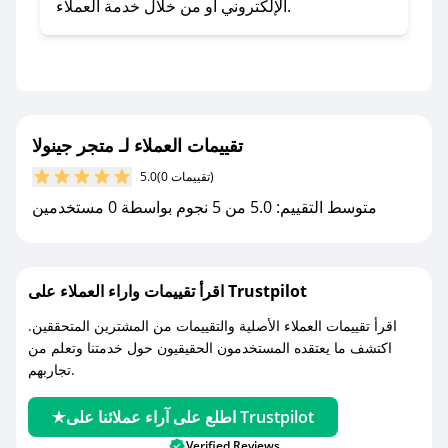
- اضغط على أيقونة متابعة لمتجر متجر جينولا في
الإلكتروني أو من خلال خدمة العملاء.
تطبيق صحصح.
- تابع حسابنا الرسمي على تويتر وقم بتفعيل زر
التنبيهات.
- قم بتفعيل إشعارات تطبيق صحصح ليصلك كل
جديد.
تقييمات العملاء لـ متجر جينولا
(0 تقييمات)
5.0
مع صحصح، تسوق بذكاء ووفّر على كل مشترياتك مع
متوسط التقييم: 5.0 من 5 نجوم بواسطة 0 مستخدمين
كوبونات خصم حصرية من متجر جينولا!
اقرأ تقييمات واراء العملاء على Trustpilot
اقرأ تقييمات العملاء الأصلية والتقييمات من المشترين المتحققين.
اكتشف ما يعتقده المستخدمون الحقيقيون حول خدمتنا وتعلم من
تجاربهم.
اطلع على آراء عملائنا على Trustpilot
Verified Reviews