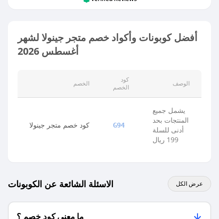
أفضل كوبونات وأكواد خصم متجر جينولا لشهر
أغسطس 2026
كود
الوصف
الخصم
الخصم
يشمل جميع
المنتجات بحد
كود خصم متجر جينولا
G94
أدنى للسلة
199 ريال
الاسئلة الشائعة عن الكوبونات
عرض الكل
ما معنى كود خصم ؟