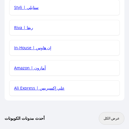
هل يمكنني استخدام كود خصم على منتجات معينة فقط؟
Styli | ستايلي
هل يمكنني جمع كود خصم مع العروض الأخرى؟
Riva | ريفا
In-House | إن هاوس
Amazon | أمازون
Ali Express | علي إكسبريس
أحدث مدونات الكوبونات
عرض الكل