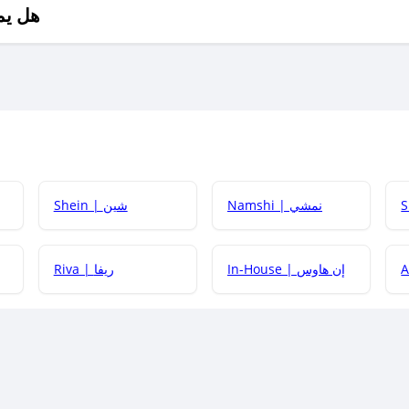
هل يم
Namshi | نمشي
Shein | شين
كيف أحصل على
In-House | إن هاوس
Riva | ريفا