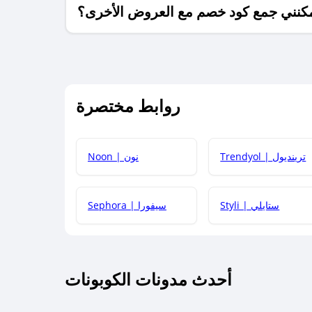
كنني جمع كود خصم مع العروض الأخرى؟
ما معنى كود خصم ؟
روابط مختصرة
كيف يمكنك استخدام كود الخصم؟
Trendyol | ترينديول
Noon | نون
 أحدث أكواد الخصم والعروض للمتاجر؟
Styli | ستايلي
Sephora | سيفورا
كم مدة صلاحية كود الخصم؟
أحدث مدونات الكوبونات