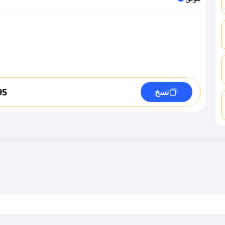
95
نسخ