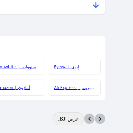
Eyewa | إيوي
Snowhite | سنووايت
Ali Express | علي إكسبريس
Amazon | أمازون
عرض الكل