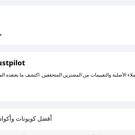
متو
اقرأ تقييمات واراء العملاء ع
أفضل كوبونات وأكواد