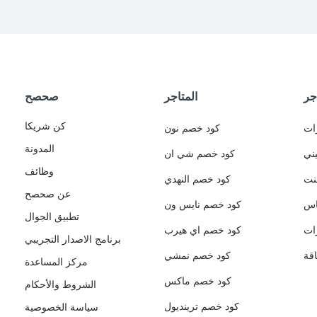
جر
المتاجر
صحصح
كن شريكا
ات
كود خصم نون
المدونة
ني
كود خصم شي ان
وظائف
نت
كود خصم النهدي
عن صحصح
اس
كود خصم نايس ون
تطبيق الجوال
ات
كود خصم اي هيرب
برنامج الاصدار التجريبي
قة
كود خصم نمشي
مركز المساعدة
كود خصم ماكس
الشروط والأحكام
كود خصم ترينديول
سياسة الخصوصية