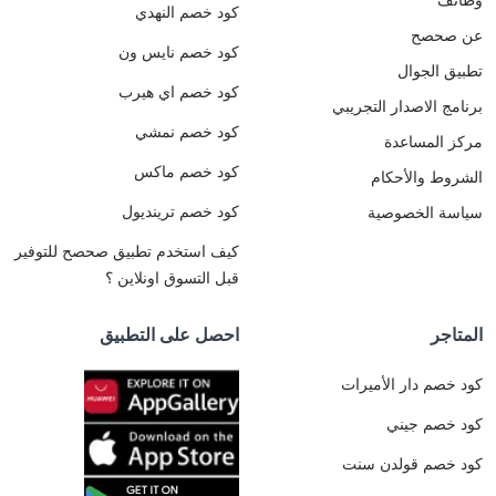
بتاريخ
كود خصم النهدي
21
عن صحصح
كود خصم نايس ون
يونيو
تطبيق الجوال
في
كود خصم اي هيرب
تمام
برنامج الاصدار التجريبي
الساعة
كود خصم نمشي
مركز المساعدة
7
مساء
كود خصم ماكس
الشروط والأحكام
بتوقيت
السعودية
كود خصم ترينديول
سياسة الخصوصية
.
كيف استخدم تطبيق صحصح للتوفير
قبل التسوق اونلاين ؟
المتاجر
احصل على التطبيق
كود خصم دار الأميرات
كود خصم جيني
كود خصم قولدن سنت