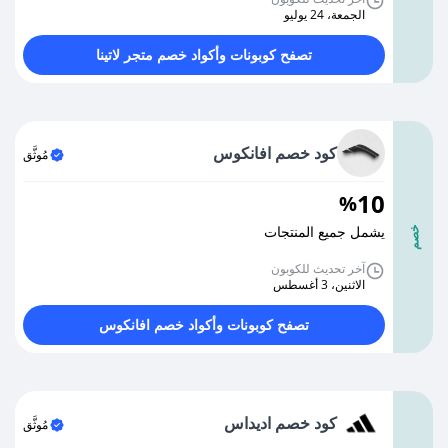
الجمعة، 24 يوليو
تصفح كوبونات وأكواد خصم متجر لاتينا
كود خصم افانكوس
مُوثَّق
10
%
يشمل جميع المنتجات
خصم
آخر تحديث للكوبون
الاثنين، 3 أغسطس
تصفح كوبونات وأكواد خصم افانكوس
كود خصم اديداس
مُوثَّق