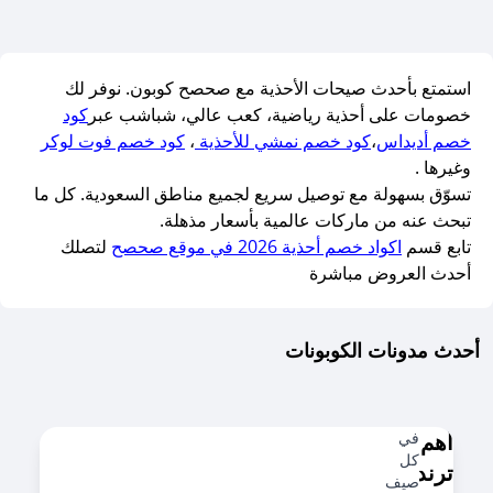
استمتع بأحدث صيحات الأحذية مع صحصح كوبون. نوفر لك
خصومات على أحذية رياضية، كعب عالي، شباشب عبر
كود
خصم أديداس
،
كود خصم نمشي للأحذية
،
كود خصم فوت لوكر
وغيرها .
تسوّق بسهولة مع توصيل سريع لجميع مناطق السعودية. كل ما
تبحث عنه من ماركات عالمية بأسعار مذهلة.
تابع قسم
اكواد خصم أحذية 2026 في موقع صحصح
لتصلك
أحدث العروض مباشرة
أحدث مدونات الكوبونات
أهم
في
كل
ترندات
صيف،