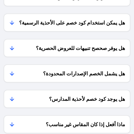
وخصومات
حتى
🇪🇸
الذوق
موسمية
لكأس
4.5%
الرفيع
لا
العالم
والراحة،
تتكرر.
2026
هل يمكن استخدام كود خصم على الأحذية الرسمية؟
خاصة
سارع
🏆
مع
بالطلب
من
كثرة
الآن
خلال
الزيارات
قبل
هذه
والسهرات
هل يوفر صحصح تنبيهات للعروض الحصرية؟
أن
المقالة
الرمضانية
تنفد
سوف
التي
المقاسات
نناقش
تضفي
المفضّلة
كيف
طابعًا
لديك،
هل يشمل الخصم الإصدارات المحدودة؟
تتجهز
خاصًا
فالعروض
للمباراة
على
حصرية
على
كل
وتنتهي
اتم
يوم
مع
الاستعداد
هل يوجد كود خصم لأحذية المدارس؟
من
نهاية
قبل
أيام
موسم
وبين
الشهر.
العيد!
الشوطين
مع
ماذا أفعل إذا كان المقاس غير مناسب؟
عروض
أمازون