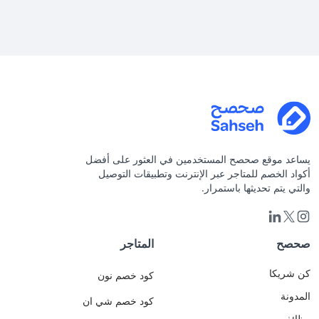
برايم
الحصرية
وتفعيل
كاش
باك
أمازون
كأس
العالم
2026
من
صحصح
يساعد موقع صحصح المستخدمين في العثور على أفضل
😎 .
أكواد الخصم للمتاجر عبر الإنترنت وتطبيقات التوصيل
سوف
والتي يتم تحديثها باستمرار.
تقام
باذن
الله
مباراة
صحصح
المتاجر
السعودية
ضد
كن شريكا
كود خصم نون
اسبانيا
المدونة
الأحد
كود خصم شي ان
القادم
وظائف