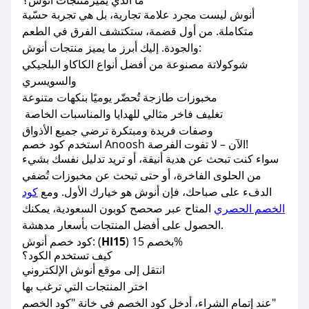
ما الذي يميز
منتجات أنوش
؟
أنوش ليست مجرد علامة تجارية، بل هي تجربة حسّية
متكاملة. من أول قضمة، ستكتشف الفرق في الطعم
والجودة. إليك أبرز ما يميز منتجات أنوش:
شوكولاتة مصنوعة من أفضل أنواع الكاكاو البلجيكي
والسويسري
مخبوزات طازجة تُحضّر يوميًا بنكهات متنوعة
تغليف فاخر مثالي للهدايا والمناسبات الخاصة
وصفات فريدة ومبتكرة ترضي جميع الأذواق
استخدم كود خصم Anoosh الآن – لا تفوت الفرصة!
سواء كنت تبحث عن هدية أنيقة، أو تريد تدليل نفسك بشيء
من الحلوى الفاخرة، أو حتى تبحث عن مخبوزات تُضفي
الدفء على صباحك، فإن أنوش هو خيارك الأول. ومع
كود
الخصم الحصري
المتاح عبر صحصح كوبون السعودية، يمكنك
الحصول على أفضل المنتجات بأسعار مدهشة.
) بخصم 15%
HI15
كود خصم أنوش: (
كيف تستخدم الكود؟
انتقل إلى موقع أنوش الإلكتروني
اختر المنتجات التي ترغب بها
عند إتمام الشراء، أدخل كود الخصم في خانة "كود الخصم"