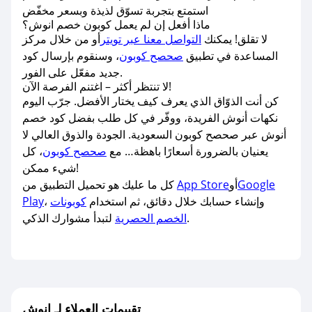
استمتع بتجربة تسوّق لذيذة وبسعر مخفّض
ماذا أفعل إن لم يعمل كوبون خصم انوش؟
لا تقلق! يمكنك
التواصل معنا عبر تويتر
أو من خلال مركز
المساعدة في تطبيق
صحصح كوبون
، وسنقوم بإرسال كود
جديد مفعّل على الفور.
لا تنتظر أكثر – اغتنم الفرصة الآن!
كن أنت الذوّاق الذي يعرف كيف يختار الأفضل. جرّب اليوم
نكهات أنوش الفريدة، ووفّر في كل طلب بفضل كود خصم
أنوش عبر صحصح كوبون السعودية. الجودة والذوق العالي لا
يعنيان بالضرورة أسعارًا باهظة… مع
صحصح كوبون
، كل
شيء ممكن!
Google
أو
App Store
كل ما عليك هو تحميل التطبيق من
، وإنشاء حسابك خلال دقائق، ثم استخدام
كوبونات
Play
لتبدأ مشوارك الذكي.
الخصم الحصرية
تقييمات العملاء لـ انوش