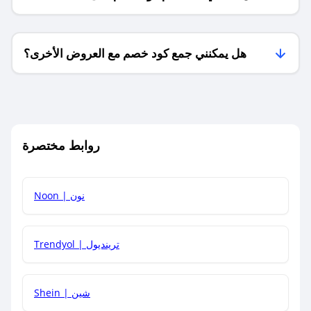
فقط؟
هل يمكنني جمع كود خصم مع العروض الأخرى؟
ما معنى كود خصم ؟
روابط مختصرة
كيف يمكنك استخدام كود الخصم؟
Noon | نون
كيف أحصل على أحدث أكواد الخصم والعروض للمتاجر؟
Trendyol | ترينديول
كم مدة صلاحية كود الخصم؟
Shein | شين