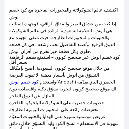
اكتشف عالم الشوكولاتة والمخبوزات الفاخرة مع كود خصم
انوش
إذا كنت من عشاق التميز والمذاق الراقي، فوجهتك المثالية
هي أنوش، العلامة السعودية الرائدة في عالم الشوكولاتة
والحلويات والمخبوزات الطازجة. حيث تلتقي الجودة مع
الذوق الرفيع، وتُصنع التفاصيل بحب وشغف في كل قطعة
حلوى وكل قطعة خبز تخرج من أفران أنوش.
كود خصم انوش عبر صحصح كوبون – استمتع بطعم الرفاهية
بسعر أقل
من خلال موقع صحصح كوبون السعودية، أصبح بإمكانك
التسوّق من أنوش بأسعار مذهلة! لا تفوت الفرصة
(Anoosh) الحصري الذي يقدّمه
واستخدم
كود خصم انوش
لك موقع صحصح كوبون لتجربة تسوّق ذكية واقتصادية دون
التنازل عن الذوق الفاخر.
خصومات حصرية على الشوكولاتة البلجيكية الفاخرة
تخفيضات رائعة على المخبوزات اليومية الطازجة
عروض موسمية مميزة على الهدايا والحلويات المعبّأة
سهولة في الاستخدام – انسخ الكود وابدأ التسوّق خلال دقائق