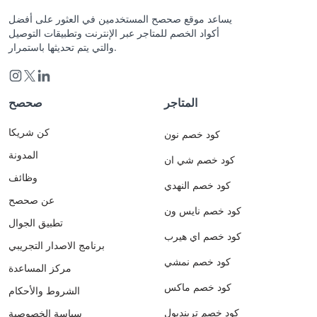
يساعد موقع صحصح المستخدمين في العثور على أفضل
أكواد الخصم للمتاجر عبر الإنترنت وتطبيقات التوصيل
والتي يتم تحديثها باستمرار.
المتاجر
صحصح
كن شريكا
كود خصم نون
المدونة
كود خصم شي ان
وظائف
كود خصم النهدي
عن صحصح
كود خصم نايس ون
تطبيق الجوال
كود خصم اي هيرب
برنامج الاصدار التجريبي
كود خصم نمشي
مركز المساعدة
كود خصم ماكس
الشروط والأحكام
كود خصم ترينديول
سياسة الخصوصية