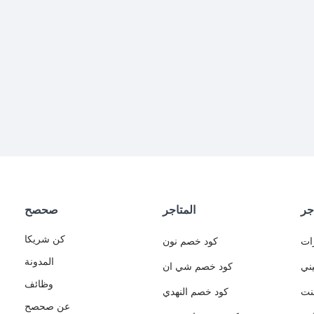
جر
المتاجر
صحصح
كن شريكا
ات
كود خصم نون
المدونة
ني
كود خصم شي ان
وظائف
نت
كود خصم النهدي
عن صحصح