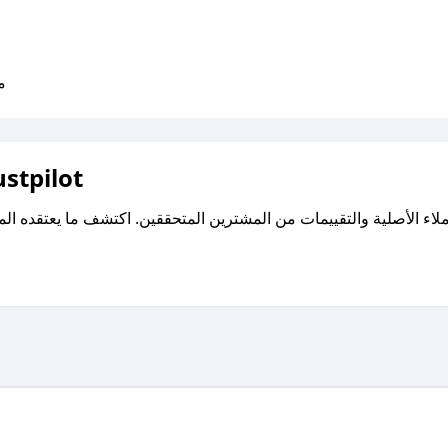
متو
اقرأ تقييمات واراء العملاء ع