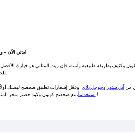
ابدئي الآن – واحصلي على خصم فوري مع صحصح كوبون
ل وكثيف بطريقة طبيعية وآمنة، فإن زيت المثالي هو خيارك الأفضل. ولا 
للحصول على خصم بقيمة 20 ريال عند الشراء.
ن من
آبل ستور
أو
جوجل بلاي
وفعّل إشعارات تطبيق صحصح ليصلك أولاً 
،مع صحصح كوبون وكود خصم متجر المثالي ، تسوق بذكاء ووفر أكثر في كل مناسبة !
استخداماً