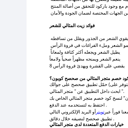
 مع وجود باركود للتحقق من أصالة المنتج
 الجهات المختصة لضمان الجودة والأمان
فوائد زيت المثالي للشعر
قوي الشعر من الجذور ويقلل من تساقطه
مو الشعر وملء الفراغات في فروة الرأس
يطيل الشعر ويجعله أكثر كثافة ولمعاناً
ينعم الشعر ويمنحه مظهراً صحياً ولامعاً
8 يقضي على القشرة ويهدئ فروة الرأس
د خصم متجر المثالي من صحصح كوبون؟
ابحث داخل التطبيق عن " متجر المثالي ".
احتفظ به لتستخدمه عند الدفع .
ا فوراً عبر
تويتر
تطبيق صحصح لنضيفه خلال دقائق .
خيارات الدفع المتعددة لدى متجر المثالي