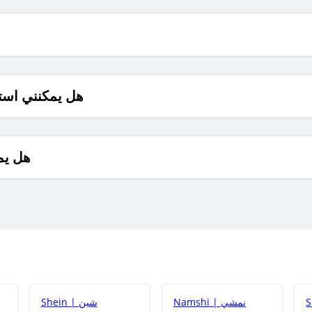
هل يمكنني است
هل يم
Namshi | نمشي
Shein | شين