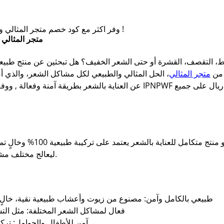
وفر اكثر مع كود خصم متجر المثالي واحصل على افضل زيت لحل مشاكل الشعر !
متجر المثالي
، التقصف، القشرة أو حتى الشعر الخفيف؟ هل تبحثين عن منتج طبيعي 
 من
متجر المثالي
، الحل المثالي والطبيعي لكل مشاكل الشعر، والذي أصب
عن العناية بالشعر بطريقة آمنة وفعالة , ووف
زيت المثالي ليس مجرد زيت عادي
ليعالج مختلف مشاكل الشعر ويعيد له صحته وكثافته ولمعانه.
طبيعي بالكامل وآمن: مصنوع من زيوت وأعشاب طبيعية نقية، خالٍ من
فعال لمشاكل الشعر المختلفة: مثل الت
آمن للأطفال والحوامل: ترك