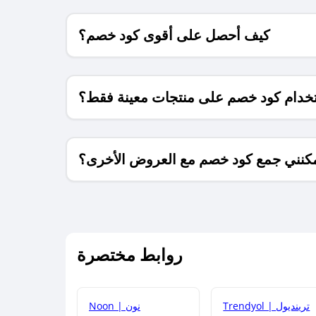
كيف أحصل على أقوى كود خصم؟
خدام كود خصم على منتجات معينة فقط؟
كنني جمع كود خصم مع العروض الأخرى؟
ما معنى كود خصم ؟
روابط مختصرة
كيف يمكنك استخدام كود الخصم؟
Trendyol | ترينديول
Noon | نون