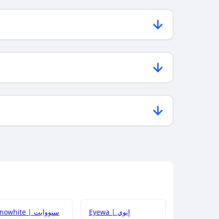
Eyewa | إيوي
Snowhite | سنووايت