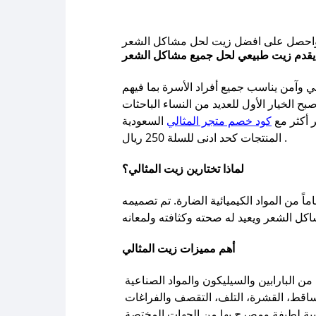
 يقدم زيت طبيعي لحل جميع مشاكل الشعر
وآمن يناسب جميع أفراد الأسرة بما فيهم
ح الخيار الأول للعديد من النساء الباحثات
ر أكثر مع
كود خصم متجر المثالي
السعودية IPNPWF من صحصح كوبون يتيح لك خصم 20 ريال على جميع
المنتجات كحد ادنى للسلة 250 ريال .
لماذا تختارين زيت المثالي؟
، بل هو منتج متكامل للعناية بالشعر يعتمد على تركيبة طبيعية 100% وخالٍ تماماً من المواد الكيميائية الضارة. تم تصميمه
أهم مميزات زيت المثالي
 البارابين والسيليكون والمواد الصناعية
ساقط، القشرة، التلف، التقصف والفراغات
يبة لطيفة ومصرح بها من الجهات المختصة