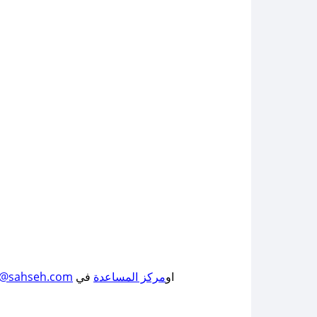
او
مركز المساعدة
في
t@sahseh.com