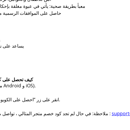
معبأ بطريقة صحية: يأتي في عبوة مغلقة بإحكام
حاصل على الموافقات الرسمية من
ي
يساعد على ن
كيف تحصل على كو
حمّل تطبيق صحصح على جوالك (متوفر على Android و iOS).
انقر على زر “احصل على الكوبون” لنسخ كود خصم متجر المثالي الخاص بك.
suppor
أو البريد الإلكتروني التالي :
ملاحظة: في حال لم تجد كود خصم متجر المثالي ، تواصل معن