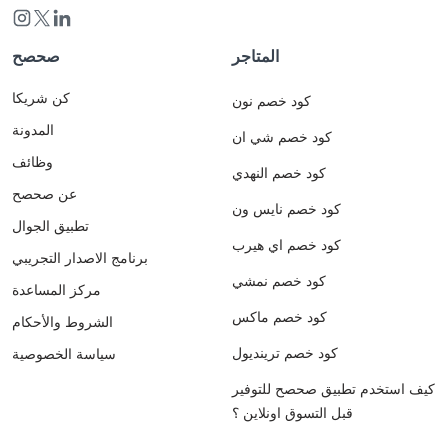
المتاجر
صحصح
كن شريكا
كود خصم نون
المدونة
كود خصم شي ان
وظائف
كود خصم النهدي
عن صحصح
كود خصم نايس ون
تطبيق الجوال
كود خصم اي هيرب
برنامج الاصدار التجريبي
كود خصم نمشي
مركز المساعدة
كود خصم ماكس
الشروط والأحكام
كود خصم ترينديول
سياسة الخصوصية
كيف استخدم تطبيق صحصح للتوفير
قبل التسوق اونلاين ؟