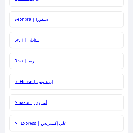
كيف أحصل على أقوى كود خصم؟
Sephora | سيفورا
هل يمكنني استخدام كود خصم على منتجات معينة فقط؟
Styli | ستايلي
هل يمكنني جمع كود خصم مع العروض الأخرى؟
Riva | ريفا
In-House | إن هاوس
Amazon | أمازون
Ali Express | علي إكسبريس