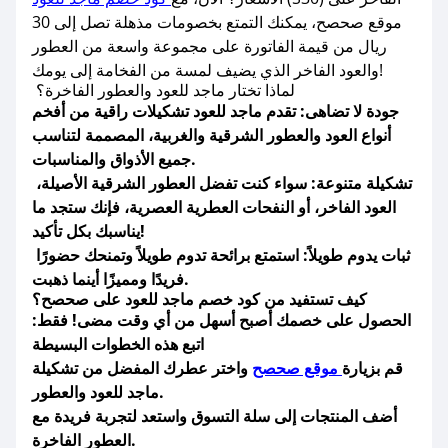
موقع صحصح، يمكنك التمتع بخصومات مذهلة تصل إلى 30
ريال من قيمة الفاتورة على مجموعة واسعة من العطور
والعود الفاخر الذي يضيف لمسة من الفخامة إلى يومك!
لماذا تختار ماجد للعود والعطور الفاخرة؟
جودة لا تضاهى: تقدم ماجد للعود تشكيلات راقية من أفخم
أنواع العود والعطور الشرقية والغربية، المصممة لتناسب
جميع الأذواق والمناسبات.
تشكيلة متنوعة: سواء كنت تفضل العطور الشرقية الأصيلة،
العود الفاخر، أو النفحات العطرية العصرية، فإنك ستجد ما
يناسبك بكل تأكيد!
ثبات يدوم طويلاً: استمتع برائحة تدوم طويلاً وتمنحك حضورًا
فريدًا ومميزًا أينما ذهبت.
كيف تستفيد من كود خصم ماجد للعود على صحصح؟
:الحصول على خصمك أصبح أسهل من أي وقت مضى! فقط
اتبع هذه الخطوات البسيطة
قم بزيارة
موقع صحصح
واختر عطرك المفضل من تشكيلة
ماجد للعود والعطور.
أضف المنتجات إلى سلة التسوق واستعد لتجربة فريدة مع
العطور الفاخرة.