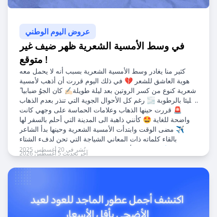
عروض اليوم الوطني
في وسط الأمسية الشعرية ظهر ضيف غير
متوقع !
كثير منا يغادر وسط الأمسية الشعرية بسبب أنه لا يحمل معه
هوية العاشق للشعر 💔 في ذلك اليوم قررت أن أذهب لأمسية
شعرية كنوع من كسر الروتين بعد ليلة طويلة✍🏻 كان الجوُ ضبابيا ً
مليئا بالرطوبة 🌫️ رغم كل الأحوال الجوية التي تنذر بعدم الذهاب
🚨 قررت حينها الذهاب وعلامات الحماسة على وجهي كانت
واضحة للغاية 🤩 كأنني ذاهبة الى المدينة التي أحلم بالسفر لها
✈️ مضى الوقت وابتدأت الأمسية الشعرية وحينها بدأ الشاعر
بالقاء كلماته ذات المعاني الشياجة التي تحن لدفء الشتاء
واجتماع الأهل على شواء الذرة وشرب شاي الكرك ❄️
نُشر في 20 أغسطس 2025
آخر تحديث 5 أغسطس 2026