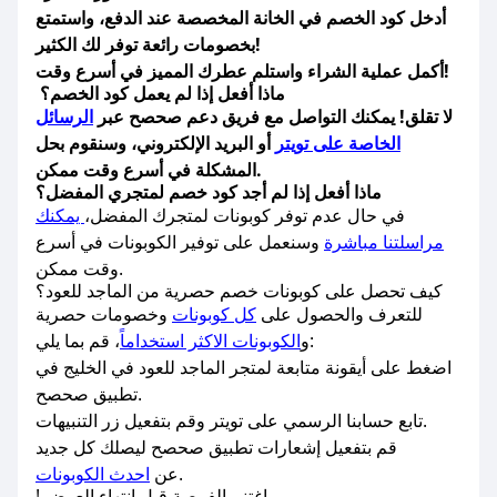
أدخل كود الخصم في الخانة المخصصة عند الدفع، واستمتع
بخصومات رائعة توفر لك الكثير!
أكمل عملية الشراء واستلم عطرك المميز في أسرع وقت!
ماذا أفعل إذا لم يعمل كود الخصم؟
لا تقلق! يمكنك التواصل مع فريق دعم صحصح عبر
الرسائل
الخاصة على تويتر
أو البريد الإلكتروني، وسنقوم بحل
المشكلة في أسرع وقت ممكن.
ماذا أفعل إذا لم أجد كود خصم لمتجري المفضل؟
في حال عدم توفر كوبونات لمتجرك المفضل،
يمكنك
مراسلتنا مباشرة
وسنعمل على توفير الكوبونات في أسرع
وقت ممكن.
كيف تحصل على كوبونات خصم حصرية من الماجد للعود؟
للتعرف والحصول على
كل كوبونات
وخصومات حصرية
، قم بما يلي:
و
الكوبونات الاكثر استخداماً
اضغط على أيقونة متابعة لمتجر الماجد للعود في الخليج في
تطبيق صحصح.
تابع حسابنا الرسمي على تويتر وقم بتفعيل زر التنبيهات.
قم بتفعيل إشعارات تطبيق صحصح ليصلك كل جديد
.
عن
احدث الكوبونات
! اغتنم الفرصة قبل انتهاء العرض