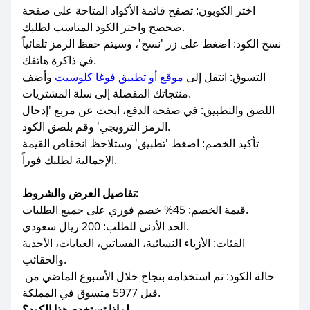
اختر الكوبون: تصفح قائمة الأكواد المتاحة على صفحة
صحصح واختر الكود المناسب لطلبك.
نسخ الكود: اضغط على زر 'نسخ'، وسيتم حفظ الرمز تلقائياً
في ذاكرة هاتفك.
التسوق: انتقل إلى
موقع أو تطبيق فوغا كلوسيت
وأضف
منتجاتك المفضلة إلى سلة المشتريات.
اللصق والتطبيق: في صفحة الدفع، ابحث عن مربع 'إدخال
الرمز الترويجي' وقم بلصق الكود.
تأكيد الخصم: اضغط 'تطبيق' وستلاحظ انخفاض القيمة
الإجمالية لطلبك فوراً.
تفاصيل العرض والشروط:
قيمة الخصم: 45% خصم فوري على جميع الطلبات.
الحد الأدنى للطلب: 200 ريال سعودي.
الفئات: الأزياء النسائية، الفساتين، العبايات، الأحذية
والحقائب.
حالة الكود: تم استخدامه بنجاح خلال الأسبوع الماضي من
قبل 5977 متسوق في المملكة.
لماذا تستخدم هذا الكود؟