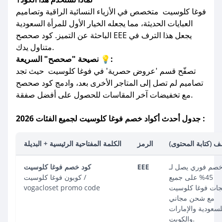
فوغا كلوسيت متخصص في الأزياء النسائية الراقية وتصاميم
العبايات الحديثة، مما يجعله الخيار الأول للمرأة السعودية
الباحثة عن التميز. كود صحصح EEE يجعل هذا الترف في
متناول يدك.
نصيحة "صحصح" السريعة 💡:
تصفّح قسم 'عروض حصرية' في فوغا كلوسيت حيث تجد
تصاميم لم تصل إلى المتاجر الأخرى بعد، وادمج كود صحصح
مع تخفيضات آخر المقاسات للحصول على أفضل صفقة.
جدول أحدث أكواد خصم فوغا كلوسيت لجميع الفئات 2026 :
ف (كتابة المحتوى)
الرمز
الكلمة المفتاحية الرئيسية + البديلة
صم فوري يصل لـ
EEE
كود خصم فوغا كلوسيت
45% على جميع
كوبون فوغا كلوسيت /
جات فوغا كلوسيت
vogacloset promo code
مع شحن مجاني
لسعودية والإمارات
والكويت.