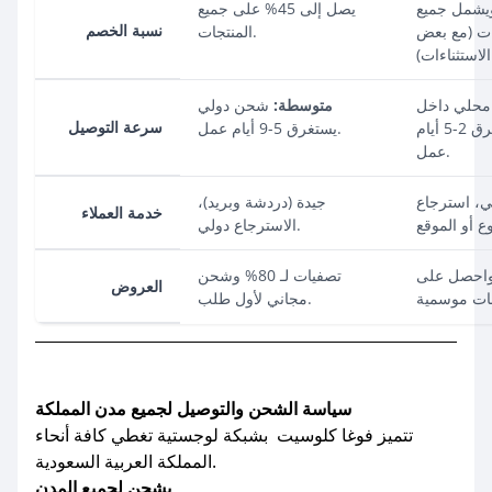
ى 10% ويشمل جميع
يصل إلى 45% على جميع
نسبة الخصم
ات (مع بعض
المنتجات.
ت).
حلي داخل
متوسطة:
شحن دولي
سرعة التوصيل
السعودية يستغرق 2-5 أيام
يستغرق 5-9 أيام عمل.
عمل.
ي، استرجاع
جيدة (دردشة وبريد)،
خدمة العملاء
الاسترجاع دولي.
ض "اشتر 2 واحصل على
تصفيات لـ 80% وشحن
العروض
مجاني لأول طلب.
سياسة الشحن والتوصيل لجميع مدن المملكة
تتميز فوغا كلوسيت بشبكة لوجستية تغطي كافة أنحاء
المملكة العربية السعودية.
يشحن لجميع المدن