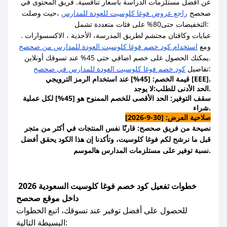
عن أفضل مستلزمات الدراسة بأسعار تنافسية. فريق المحتوى في
صحصح
راجع عروض فوغا كلوسيت للعودة للمدارس
،حيث وصلت
التخفيضات حتى80% على فئات متعددة تشمل:
عبايات وكافتان محتشم لطريق المدرسة، الأحذية ، الاكسسوارات .
ومع
استخدام كود خصم فوغا كلوسيت العودة للمدارس من صحصح
يمكنك الحصول على خصم اضافي حتى 45% عند تسوقك أونلاين.
:
تفاصيل
كود خصم فوغا كلوسيت العودة للمدارس في صحصح
قيمة الخصم: [45%] عند استخدام الرمز الترويجي [EEE].
الحد الأدنى للطلب:لا يوجد.
سقف التوفير: الحد الأقصى للخصم الممنوح هو [45%] لكل عملية
شراء.
صلاحية العرض: [30-9-2026]
نصيحة من فريق صحصح: قارنّا نفس المنتجات في أكثر من متجر
قبل ما نرشح لكم فوغا كلوسيت، وتأكدنا إن هذا الكود يحقق أفضل
نسبة توفير على مستلزمات المدارس هالموسم.
خطوات
تفعيل كود خصم فوغا كلوسيت السعودية 2026
داخل موقع صحصح
للحصول على أفضل توفير عند تسوقك، اتبع الخطوات
البسيطة التالية: