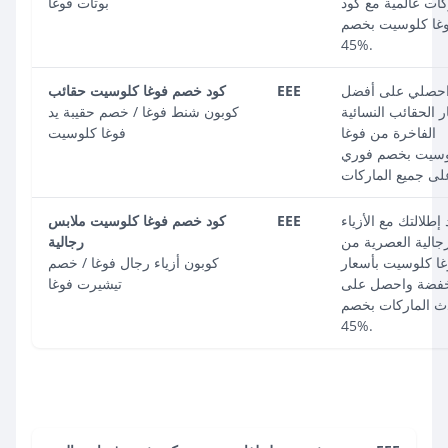
ات عالمية مع كود
بوتات فوغا
غا كلوسيت بخصم
45%.
حصلي على أفضل
EEE
كود خصم فوغا كلوسيت حقائب
 الحقائب النسائية
كوبون شنط فوغا / خصم حقيبة يد
الفاخرة من فوغا
فوغا كلوسيت
سيت بخصم فوري
إطلالتك مع الأزياء
EEE
كود خصم فوغا كلوسيت ملابس
رجالية العصرية من
رجالية
غا كلوسيت بأسعار
كوبون أزياء رجال فوغا / خصم
فضة واحصل على
تيشيرت فوغا
ث الماركات بخصم
45%.