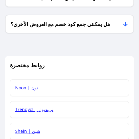
فقط؟
هل يمكنني جمع كود خصم مع العروض الأخرى؟
ما معنى كود خصم ؟
روابط مختصرة
كيف يمكنك استخدام كود الخصم؟
Noon | نون
كيف أحصل على أحدث أكواد الخصم والعروض للمتاجر؟
Trendyol | ترينديول
كم مدة صلاحية كود الخصم؟
Shein | شين