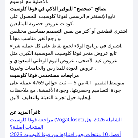
الأصلية مع الوسوم.
نصائح "صحصح" للتوفير الذكي في فوغا كلوسيت
تابع الإنستغرام الرسمي لفوغا كلوسيت للحصول على
كودات عروض حصرية للمتابعين.
اشتري قطعتين أو أكثر من نفس التصميم بمقاسين مختلفين
وأرجع الغير مناسب مجاناً.
اشترك في برنامج الولاء لجمع نقاط على كل عملية شراء.
تابع عروض متجر فوغا كلوسيت الموسمية الكبرى مثل
عروض عيد الأضحى ، عروض اليوم الوطني السعودي و
عروض العودة للمدارس والجامعات وغيرها .
مراجعات مستخدمي فوغا كلوسيت
متوسط التقييم: 4.1 من 5 — ثنت حوالي 4769 عميلة على
جودة التصاميم وحصريتها، وجودة الأقمشة، مع ملاحظات
إيجابية حول تجربة التعبئة والتغليف الأنيق.
اقرأ المزيد عن:
مراجعة فوغا كلوسيت (VogaCloset) الشاملة 2026: هل
المنتجات أصلية؟
أفضل 10 منتجات يجب اقتناؤها من فوغا كلوسيت 2026: