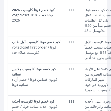
دث كود خصم فوغا
EEE
كود خصم فوغا كلوسيت 2026
كلوسيت 2026 الفعال
vogacloset 2026 / فوغا كود
على كل الطلبيات
2026
بخصم يبدأ من 20%
ويصل لـ 45%.
فوغا كلوسيت لأول
EEE
كود خصم فوغا كلوسيت أول طلب
لب يمنحك خصماً
vogacloset first order / فوغا
إضافياً 15% مع توصيل
كلوسيت عملاء جدد
خصم 45% على الأزياء
EEE
كود خصم فوغا كلوسيت ملابس
نسائية العصرية من
نسائية
أشهر الماركات
كوبون فساتين فوغا / خصم أزياء
الأوروبية في فوغا
نسائية فوغا
لسعودية.
وفري على الأحذية
EEE
كود خصم فوغا كلوسيت أحذية
سائية والرجالية من
كوبون أحذية نسائية فوغا / خصم