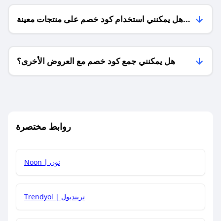
هل يمكنني استخدام كود خصم على منتجات معينة
فقط؟
هل يمكنني جمع كود خصم مع العروض الأخرى؟
ما معنى كود خصم ؟
روابط مختصرة
كيف يمكنك استخدام كود الخصم؟
Noon | نون
كيف أحصل على أحدث أكواد الخصم والعروض للمتاجر؟
Trendyol | ترينديول