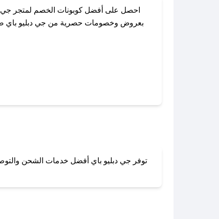
احصل على أفضل كوبونات الخصم لمتجر جي دب
بعروض وخصومات حصرية من جي دبليو باي طوال 
باستخدام تطبيق صحصح، يمكنك العثور بسهولة
توفر جي دبليو باي أفضل خدمات الشحن والتوصيل
لا تقلق! يمكنك التواص
في 