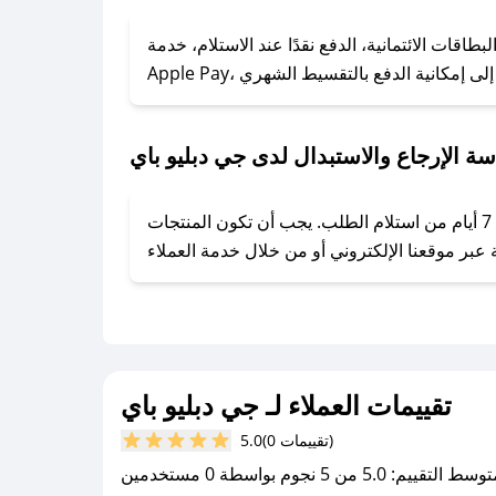
### كيف تحصل على كوبونات خصم حصرية من جي دبليو باي؟
ول على كوبونات وخصومات حصرية، قم بما يلي:
اقات الائتمانية، الدفع نقدًا عند الاستلام، خدمة
- اضغط على أيقونة متابعة لمتجر جي دبليو باي في تطبيق صحصح.
- تابع حسابنا الرسمي على تويتر وقم بتفعيل زر التنبيهات.
- قم بتفعيل إشعارات تطبيق صحصح ليصلك كل جديد.
ة الإرجاع والاستبدال لدى جي دبليو باي
يحرص جي دبليو باي على توفير تجربة تسوق آمنة ومريحة لعملائه، حيث يمكنك استرجاع أو استبدال المنتجات مجانًا خلال 7 أيام من استلام الطلب. يجب أن تكون المنتجات
تقييمات العملاء لـ جي دبليو باي
(0 تقييمات)
5.0
سط التقييم: 5.0 من 5 نجوم بواسطة 0 مستخدمين