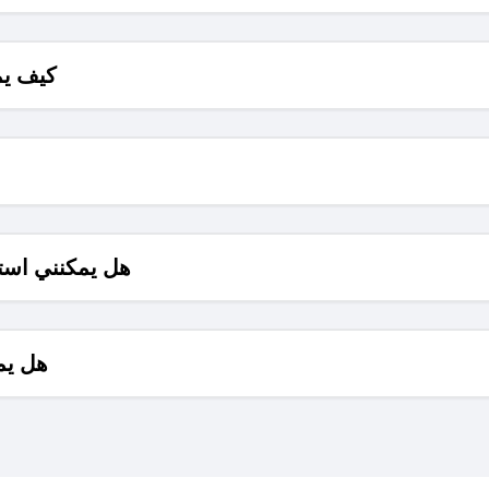
كيف يم
هل يمكنني است
هل يم