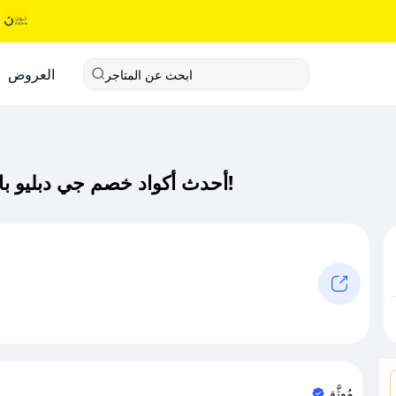
العروض
ابحث عن المتاجر
أحدث أكواد خصم جي دبليو باي كود خصم حصري لـ جي دبليو باي الآن!
مُوثَّق