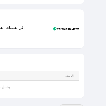
اقرأ تقييمات العملاء الأصلية والتقييمات من المشترين المتحققين. اكتشف ما يعتقده المستخدمون الحقيقيون حول خدمتنا وتعلم من تجاربهم.
Verified Reviews
الوصف
يشمل جم