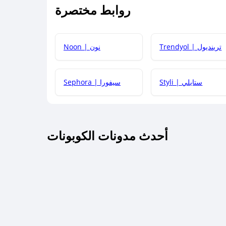
روابط مختصرة
كيف يمكنك استخدام كود الخصم؟
Trendyol | ترينديول
Noon | نون
 أحدث أكواد الخصم والعروض للمتاجر؟
Styli | ستايلي
Sephora | سيفورا
كم مدة صلاحية كود الخصم؟
أحدث مدونات الكوبونات
 توصيل مجاني أو بدون رسوم الشحن ؟
كنني معرفة إذا كان كود الخصم لا يعمل؟