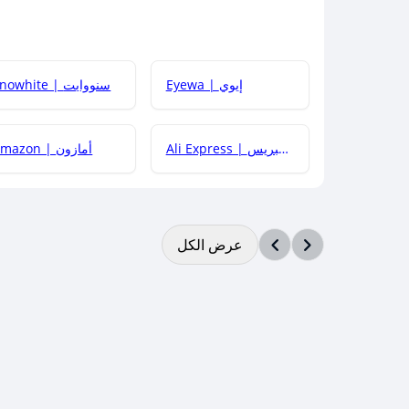
Eyewa | إيوي
Snowhite | سنووايت
Ali Express | علي إكسبريس
Amazon | أمازون
عرض الكل