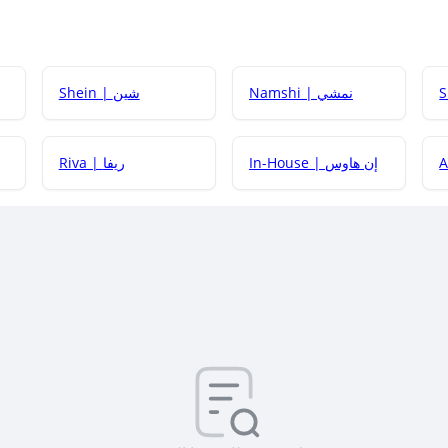
Namshi | نمشي
Shein | شين
كيف أحصل على
In-House | إن هاوس
Riva | ريفا
كيف أحصل على
كيف يم