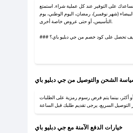
اعدك على التوفير عند كل عملية شراء. استمتع
يضاء (شهر نوفمبر)، رمضان، اليوم الوطني، يوم
التأسيس، أو حتى عروض خاصة أخرى.
### كيف تحصل على كود خصم من جي دبليو باي؟
عبر تويتر أو البريد الإلكتروني لإضافته بسرعة.
### كيفية استخدام كود خصم جي دبليو باي؟
1. انسخ كود الخصم من تطبيق صحصح.
2. الصقه في خانة الدفع عند التسوق من جي دبليو باي.
اسة الشحن والتوصيل من جي دبليو باي
### ماذا أفعل إذا لم يعمل كود الخصم؟
أو أكثر، بينما يتم فرض رسوم رمزية على الطلبات
تروني، وسنقوم بحل المشكلة في أسرع وقت ممكن.
### ماذا أفعل إذا لم أجد كود خصم لمتجري المفضل؟
نعمل على توفير الكوبونات في أسرع وقت ممكن.
خيارات الدفع الآمنة مع جي دبليو باي