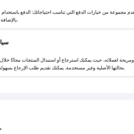
للحص
دم مجموعة من خيارات الدفع التي تناسب احتياجاتك: الدفع باستخدام البط
Apple Pay، بالإضافة إلى إمكانية الدفع بالتقسيط الشهري.
سياس
مع صحصح، تسوق بذكاء ووفّر على كل مشترياتك مع كوبونات خصم حصرية من جي دبليو باي!
بحالتها الأصلية وغير مستخدمة. يمكنك تقديم طلب الإرجاع بسهولة عبر موقعنا الإلكتروني أو من خلال خدمة العملاء.
متو