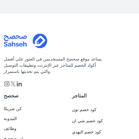
يساعد موقع صحصح المستخدمين في العثور على أفضل
أكواد الخصم للمتاجر عبر الإنترنت وتطبيقات التوصيل
والتي يتم تحديثها باستمرار.
المتاجر
صحصح
كن شريكا
كود خصم نون
المدونة
كود خصم شي ان
وظائف
كود خصم النهدي
عن صحصح