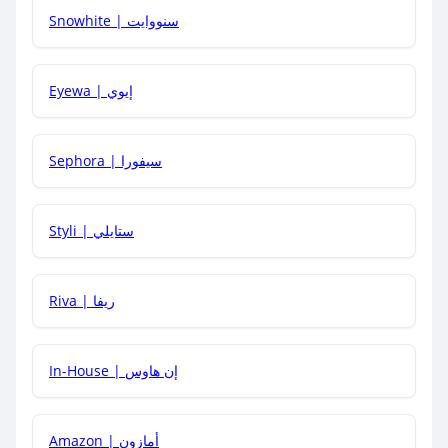
Snowhite | سنووايت
كيف يمكنني معرفة إذا كان كود الخصم لا يعمل؟
Eyewa | إيوي
كيف أحصل على أقوى كود خصم؟
Sephora | سيفورا
هل يمكنني استخدام كود خصم على منتجات معينة فقط؟
Styli | ستايلي
هل يمكنني جمع كود خصم مع العروض الأخرى؟
Riva | ريفا
In-House | إن هاوس
Amazon | أمازون