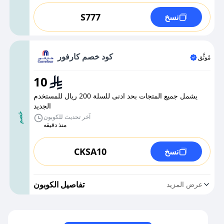
S777
نسخ
كود خصم كارفور
مُوثَّق
10
يشمل جميع المتجات بحد ادنى للسلة 200 ريال للمستخدم
الجديد
خصم
آخر تحديث للكوبون
منذ دقيقه
CKSA10
نسخ
تفاصيل الكوبون
عرض المزيد