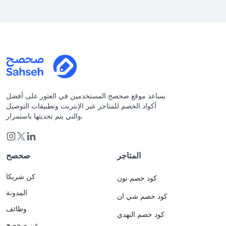
يساعد موقع صحصح المستخدمين في العثور على أفضل
أكواد الخصم للمتاجر عبر الإنترنت وتطبيقات التوصيل
والتي يتم تحديثها باستمرار.
المتاجر
صحصح
كن شريكا
كود خصم نون
المدونة
كود خصم شي ان
وظائف
كود خصم النهدي
عن صحصح