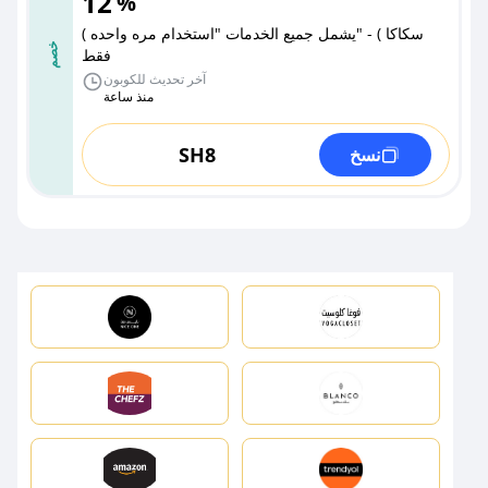
12
%
( سكاكا ) - "يشمل جميع الخدمات "استخدام مره واحده
خصم
فقط
آخر تحديث للكوبون
منذ ساعة
SH8
نسخ