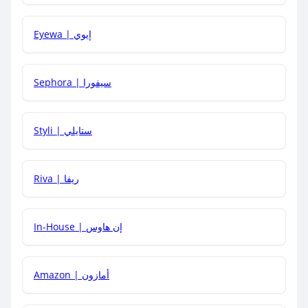
كيف يمكنني معرفة إذا كان كود الخصم لا يعمل؟
Eyewa | إيوي
كيف أحصل على أقوى كود خصم؟
Sephora | سيفورا
هل يمكنني استخدام كود خصم على منتجات معينة فقط؟
Styli | ستايلي
هل يمكنني جمع كود خصم مع العروض الأخرى؟
Riva | ريفا
In-House | إن هاوس
Amazon | أمازون