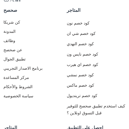
المتاجر
صحصح
كن شريكا
كود خصم نون
المدونة
كود خصم شي ان
وظائف
كود خصم النهدي
عن صحصح
كود خصم نايس ون
تطبيق الجوال
كود خصم اي هيرب
برنامج الاصدار التجريبي
كود خصم نمشي
مركز المساعدة
كود خصم ماكس
الشروط والأحكام
كود خصم ترينديول
سياسة الخصوصية
كيف استخدم تطبيق صحصح للتوفير
قبل التسوق اونلاين ؟
احصل على التطبيق
المتاجر