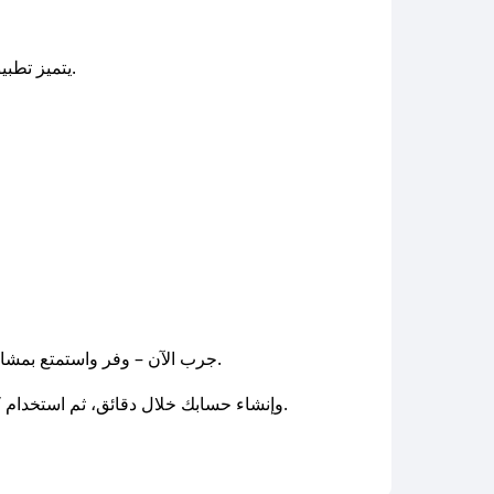
يتميز تطبيق وصليني السعودية بتقديم خدمة مشاوير موثوقة وسريعة لجميع المدن، مع أسعار تنافسية وتجربة مستخدم سهلة.
جرب الآن – وفر واستمتع بمشاويرك! كل ما تحتاجه هو تحميل تطبيق صحصح، واختيار الكود المناسب من وصليني لبدء توفير 12% على مشاويرك.
، وإنشاء حسابك خلال دقائق، ثم استخدام كوبونات الخصم الحصرية لتبدأ رحلة التوفير الذكية.