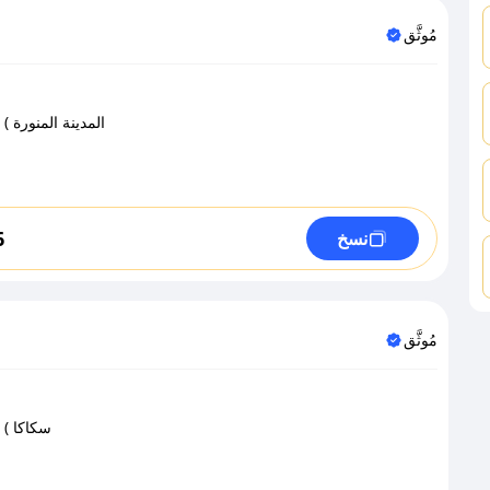
مُوثَّق
( المدينة المنور
6
نسخ
مُوثَّق
( سكاكا 