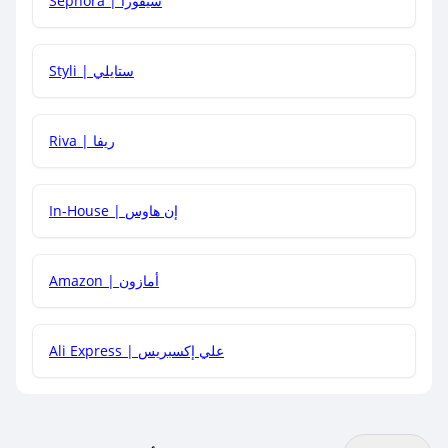
Sephora | سيفورا
هل يمكنني استخدام كود خصم على منتجات معينة فقط؟
Styli | ستايلي
هل يمكنني جمع كود خصم مع العروض الأخرى؟
Riva | ريفا
In-House | إن هاوس
Amazon | أمازون
Ali Express | علي إكسبريس