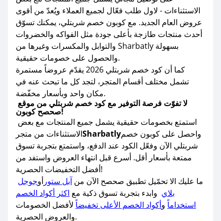
الاستثناءات - لاول طلب فعّال لجميع العملاء ويُعدّ من أقوى
عروض العام الجديد. مع كوبون خصم شربتلي، يمكنك تسوّق
أحدث منتجات طازجة بأعلى جودة مثل الفواكه والخضروات
والتوابل والمكسرات وغيرها من Sharbatly بسهولة
والحصول على خصومات حقيقية.
كما أن كود خصم شربتلي 2026 يقدّم عروضاً مستمرة
تشمل مختلف أقسام المتجر، لتجد كل ما تبحث عنه في
مكان واحد وبأسعار مخفّضة.
لا تفوّت فرصة التوفير مع كود خصم شربتلي من موقع
صحصح كوبون!
استمتع بخصومات حقيقية يشمل جميع المنتجات مع بعض
واحصل على كوبون خصم
Sharbatly
الاستثناءات من متجر
شربتلي الآن وفعّل الكود عند الدفع، واستمتع بتجربة تسوق
ممتعة بأسعار أقل. أسرع قبل انتهاء العروض واستفد من
أفضل التخفيضات الحصرية!
ما عليك الا تحمّيل تطبيق صحصح الآن من
آبل ستور
أو
جوجل
بلاي
وابدء بتجربة تسوق ذكية مع
اكثر أكواد الخصم
استخداماً
و
أكواد الخصم الأعلى تخفيضاً
لأفضل الخصومات
والعروض الحصرية.