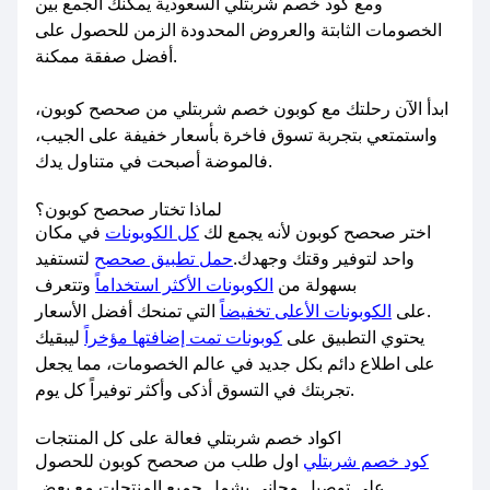
ومع كود خصم شربتلي السعودية يمكنك الجمع بين
الخصومات الثابتة والعروض المحدودة الزمن للحصول على
أفضل صفقة ممكنة.
ابدأ الآن رحلتك مع كوبون خصم شربتلي من صحصح كوبون،
واستمتعي بتجربة تسوق فاخرة بأسعار خفيفة على الجيب،
فالموضة أصبحت في متناول يدك.
لماذا تختار صحصح كوبون؟
اختر صحصح كوبون لأنه يجمع لك
كل الكوبونات
في مكان
واحد لتوفير وقتك وجهدك.
حمل تطبيق صحصح
لتستفيد
بسهولة من
الكوبونات الأكثر استخداماً
وتتعرف
التي تمنحك أفضل الأسعار.
على
الكوبونات الأعلى تخفيضاً
يحتوي التطبيق على
كوبونات تمت إضافتها مؤخراً
ليبقيك
على اطلاع دائم بكل جديد في عالم الخصومات، مما يجعل
تجربتك في التسوق أذكى وأكثر توفيراً كل يوم.
اكواد خصم شربتلي فعالة على كل المنتجات
كود خصم شربتلي
اول طلب من صحصح كوبون للحصول
على توصيل مجاني يشمل جميع المنتجات مع بعض