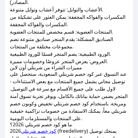
المصادر).
الأعشاب والتوابل: تتوفر أعشاب وتوابل متنوعة.
المكسرات والفواكه المجففة: يمكن العثور على تشكيلة من
المكسرات والفواكه المجففة.
المنتجات العضوية: قسم مخصص للمنتجات العضوية.
الصناديق المشكلة: يقدم المتجر صناديق متنوعة تضم
مجموعات مختلفة من المنتجات.
الورود الطبيعية: يضم المتجر قسمًا للورود الطبيعية.
العروض: يعرض المتجر عروضًا وخصومات مميزة.
مميزات الشراء من شربتلي أون لاين
عند التسوق عبر كود خصم شربتلي السعودية، ستحصل على
توصيل مجاني يشمل جميع المنتجات مع بعض الاستثناءات -
لاول طلب على جميع الأقسام مع سرعة في التوصيل.
المتجر يضمن حماية بياناتك بالكامل، ويوفر تجربة تسوق آمنة
ومريحة. باستخدام كود خصم شربتلي تخفيض وكوبون خصم
شربتلي معاً، يمكنك الاستفادة من خصومات تراكمية حقيقية
على المنتجات والمستلزمات اليومية.
ما هو كود خصم شربتلي 2026؟
كود خصم شربتلي
2026 (freedelivery) يمنحك توصيل