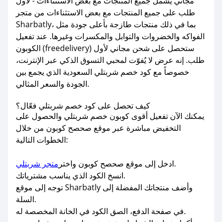
مجاني يشمل جميع المنتجات مع بعض الاستثناءات - لاول
طلب على جميع المنتجات مع بعض الاستثناءات من متجر
Sharbatly، بما في ذلك منتجات طازجة بأعلى جودة مثل
الفواكه والخضروات والتوابل والمكسرات وغيرها. عند تفعيل
الكوبون (freedelivery) ستحصل على شحن مجاني لأول
طلب. إنه عرض لا يُفوّت لمحبي التسوق الذكي عبر الإنترنت،
خصوصاً مع كود خصم شربتلي السعودية الذي يجمع بين
الجودة والسعر المثالي.
كيف تحصل على كود خصم شربتلي فعّال؟
يمكنك الآن تفعيل أقوى كوبون خصم شربتلي والحصول على
التخفيض مباشرة عبر موقع صحصح كوبون من خلال
الخطوات التالية:
.
ادخل إلى موقع صحصح كوبون واختر
متجر شربتلي
انسخ الكود الذي يناسب مشترياتك.
توجه إلى موقع Sharbatly وأضف منتجاتك المفضلة إلى
السلة.
في صفحة الدفع، الصق الكود في الخانة المخصصة له.