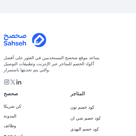
يساعد موقع صحصح المستخدمين في العثور على أفضل
أكواد الخصم للمتاجر عبر الإنترنت وتطبيقات التوصيل
والتي يتم تحديثها باستمرار.
المتاجر
صحصح
كن شريكا
كود خصم نون
المدونة
كود خصم شي ان
وظائف
كود خصم النهدي
عن صحصح