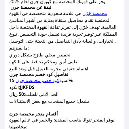
وفر على قهوتك المختصة مع كوبون جرن لعام 2025
نبذة عن محمصة جرن
محمصة جُرْن
هي علامة سعودية متخصصة في القهوة
المختصة تقدم محاصيل منتقاة بعناية من أشهر المناشئ
العالمية. تهدف جُرْن إلى تعزيز ثقافة القهوة المختصة داخل
المملكة عبر توفير تجربة فريدة تشمل جودة التحميص، تنوع
الخيارات، والعناية بأدق التفاصيل من التعبئة حتى التوصيل.
ما يميزهم:
تحميص محلي طازج بشكل دوري
تغليف أنيق ومحكم يحافظ على النكهة
اهتمام حقيقي بتجربة العميل قبل وبعد البيع
تفاصيل كود خصم محمصة جرن
15%
نسبة
كود خصم محمصة جرن
:
JJKFDS
الكود:
الحد الأدنى للطلب:
50 ريال
يشمل: جميع المنتجات مع بعض الاستثناءات
أقسام متجر محمصة جرن
يوفر المتجر تنوعًا يناسب المبتدئ والخبير في عالم القهوة:
:
محاصيلنا