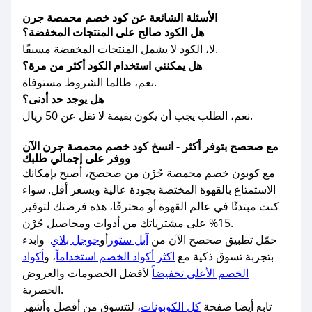
الأسئلة الشائعة عن كود خصم محمصة جرن
هل الكود صالح على المنتجات المخفضة؟
لا، الكود لا يشمل المنتجات المخفضة مسبقًا.
هل يمكنني استخدام الكود أكثر من مرة؟
نعم، طالما الشروط مستوفاة.
هل يوجد حد أدنى؟
نعم، الطلب يجب أن يكون بقيمة لا تقل عن 50 ريال.
مع صحصح بتوفر أكثر - انسخ كود خصم محمصة جرن الآن
ووفر على إجمالي طلبك
مع كوبون خصم محمصة جُرْن من صحصح، أصبح بإمكانك
الاستمتاع بالقهوة المختصة بجودة عالية وبسعر أقل. سواء
كنت مبتدئًا في عالم القهوة أو محترفًا، هذه فرصتك لتوفير
15% على مشترياتك من أدوات ومحاصيل جُرْن.
حمّل تطبيق صحصح الآن من
آبل ستور
أو
جوجل بلاي
وابدء
بتجربة تسوق ذكية مع
اكثر أكواد الخصم استخداماً
، و
أكواد
الخصم الأعلى تخفيضاً
لأفضل الخصومات والعروض
الحصرية.
تابع أيضا صفحة
كل الكوبونات
، لتتسوق من أفضل وأشهر