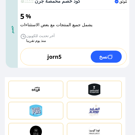
كود خصم محمصة جرن
مُوثَّق
5
%
يشمل جميع المنتجات مع بعض الاستثناءات
خصم
آخر تحديث للكوبون
منذ يوم تقريبا
jorn5
نسخ