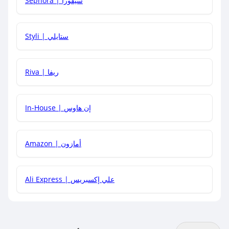
Sephora | سيفورا
هل يمكنني استخدام كود خصم على منتجات معينة فقط؟
Styli | ستايلي
هل يمكنني جمع كود خصم مع العروض الأخرى؟
Riva | ريفا
In-House | إن هاوس
Amazon | أمازون
Ali Express | علي إكسبريس