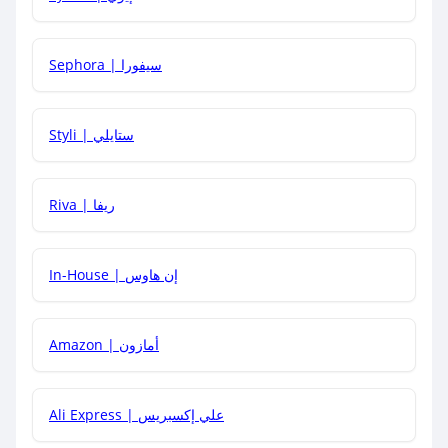
كيف أحصل على أقوى كود خصم؟
Sephora | سيفورا
هل يمكنني استخدام كود خصم على منتجات معينة فقط؟
Styli | ستايلي
هل يمكنني جمع كود خصم مع العروض الأخرى؟
Riva | ريفا
In-House | إن هاوس
Amazon | أمازون
Ali Express | علي إكسبريس