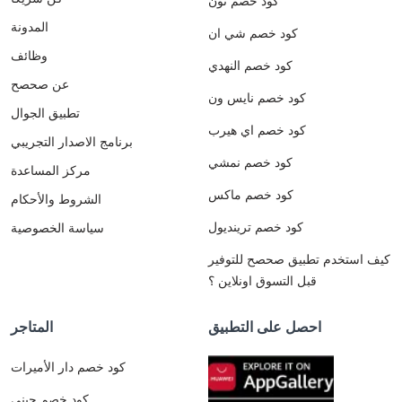
كود خصم نون
المدونة
كود خصم شي ان
وظائف
كود خصم النهدي
عن صحصح
كود خصم نايس ون
تطبيق الجوال
كود خصم اي هيرب
برنامج الاصدار التجريبي
كود خصم نمشي
مركز المساعدة
كود خصم ماكس
الشروط والأحكام
كود خصم ترينديول
سياسة الخصوصية
كيف استخدم تطبيق صحصح للتوفير
قبل التسوق اونلاين ؟
احصل على التطبيق
المتاجر
كود خصم دار الأميرات
كود خصم جيني