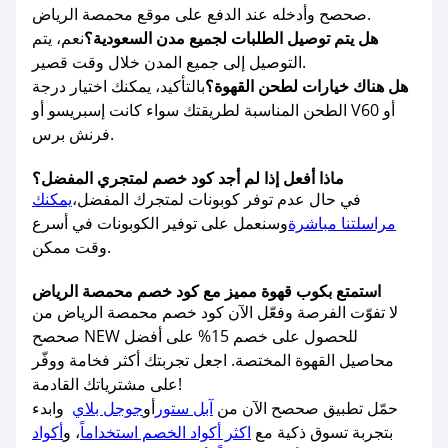
صحصح وأدخله عند الدفع على موقع محمصة الرياض.
هل يتم توصيل الطلبات لجميع مدن السعودية؟
نعم، يتم
التوصيل إلى جميع المدن خلال وقت قصير.
هل هناك خيارات لطحن القهوة؟
بالتأكيد، يمكنك اختيار درجة
الطحن المناسبة لطريقتك سواء كانت إسبريسو أو V60 أو
فرنش برس.
ماذا أفعل إذا لم أجد كود خصم لمتجري المفضل؟
في حال عدم توفر كوبونات لمتجرك المفضل،
يمكنك
مراسلتنا مباشرة
وسنعمل على توفير الكوبونات في أسرع
وقت ممكن.
استمتع بكوب قهوة مميز مع كود خصم محمصة الرياض
لا تفوّت الفرصة وفعّل الآن كود خصم محمصة الرياض من
صحصح NEW للحصول على خصم 15% على أفضل
محاصيل القهوة المختصة. اجعل تجربتك أكثر فخامة ووفّر
على مشترياتك القادمة!
حمّل تطبيق صحصح الآن من
آبل ستور
أو
جوجل بلاي
وابدء
بتجربة تسوق ذكية مع
اكثر أكواد الخصم استخداماً
، و
أكواد