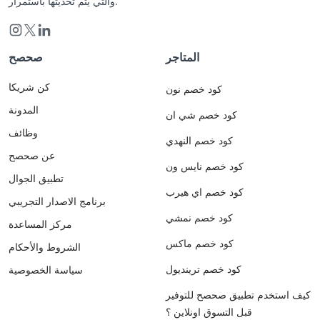
والتي يتم تحديثها باستمرار.
المتاجر
صحصح
كن شريكا
كود خصم نون
المدونة
كود خصم شي ان
وظائف
كود خصم النهدي
عن صحصح
كود خصم نايس ون
تطبيق الجوال
كود خصم اي هيرب
برنامج الاصدار التجريبي
كود خصم نمشي
مركز المساعدة
كود خصم ماكس
الشروط والأحكام
كود خصم ترينديول
سياسة الخصوصية
كيف استخدم تطبيق صحصح للتوفير
قبل التسوق اونلاين ؟