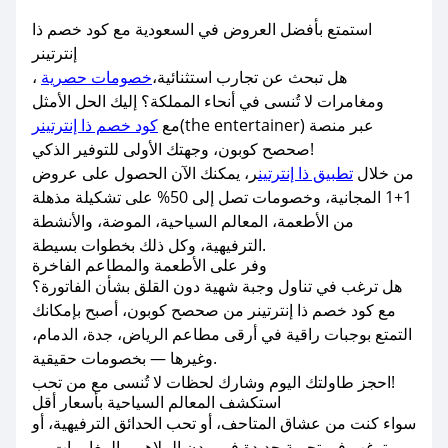
استمتع بأفضل العروض في السعودية مع كود خصم ذا
إنترتينر
هل تبحث عن تجارب استثنائية،
خصومات حصرية
،
ومغامرات لا تُنسى في أنحاء المملكة؟ إليك الحل الأمثل
(the entertainer) عبر منصة
مع
كود خصم ذا إنترتينر
صحصح كوبون، وجهتك الأولى للتوفير الذكي!
من خلال
تطبيق ذا إنترتين
ر، يمكنك الآن الحصول على عروض
1+1 المجانية، وخصومات تصل إلى 50% على تشكيلة مذهلة
من الأطعمة، المعالم السياحية، الموضة، والأنشطة
الترفيهية، وكل ذلك بخطوات بسيطة.
وفر على الأطعمة والمطاعم الفاخرة
هل ترغب في تناول وجبة شهية دون القلق بشأن الفاتورة؟
مع كود خصم ذا إنترتينر من صحصح كوبون، أصبح بإمكانك
التمتع بوجبات راقية في أرقى مطاعم الرياض، جدة، الدمام،
وغيرها — بخصومات حقيقية.
احجز طاولتك اليوم وشارك لحظات لا تُنسى مع من تحب!
استكشف المعالم السياحية بأسعار أقل
سواء كنت من عشاق المتاحف، أو تحب الحدائق الترفيهية، أو
ترغب في تجربة جديدة في مدن الملاهي والمغامرات —