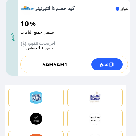
كود خصم ذا انتيرتينر
مُوثَّق
10
%
يشمل جميع الباقات
خصم
آخر تحديث للكوبون
الاثنين، 3 أغسطس
SAHSAH1
نسخ