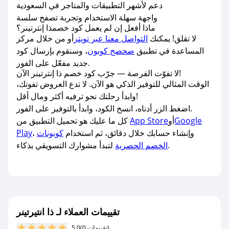
دعم لأشهر التطبيقات والمتاجر في السعودية
واجهة سهلة الاستخدام وتجربة تصفح سلسة
ماذا أفعل إن لم يعمل كود خصمذا إنترتينر؟
لا تقلق! يمكنك
التواصل معنا عبر تويتر
أو من خلال مركز
المساعدة في تطبيق
صحصح كوبون
، وسنقوم بإرسال كود
جديد مفعّل على الفور.
لا تفوّت الفرصة — جرّب كود خصم ذا إنترتينر الآن!
الوقت المثالي للتوفير الذكي هو الآن. لا تدع العروض تفوتك،
وابدأ رحلتك نحو ترفيه أكثر ومال أقل!
اضغط الزر أدناه، انسخ الكود، وابدأ بالتوفير على الفور.
Google
أو
App Store
كل ما عليك هو تحميل التطبيق من
، وإنشاء حسابك خلال دقائق، ثم استخدام
كوبونات
Play
لتبدأ مشوارك التسويقي بذكاء.
الخصم الحصرية
تقييمات العملاء لـ ذا انتيرتينر
(0 تقييمات)
5.0