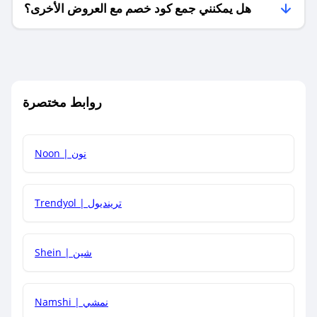
هل يمكنني جمع كود خصم مع العروض الأخرى؟
ما معنى كود خصم ؟
روابط مختصرة
كيف يمكنك استخدام كود الخصم؟
Noon | نون
كيف أحصل على أحدث أكواد الخصم والعروض للمتاجر؟
Trendyol | ترينديول
كم مدة صلاحية كود الخصم؟
Shein | شين
Namshi | نمشي
كيف أحصل على توصيل مجاني أو بدون رسوم الشحن ؟