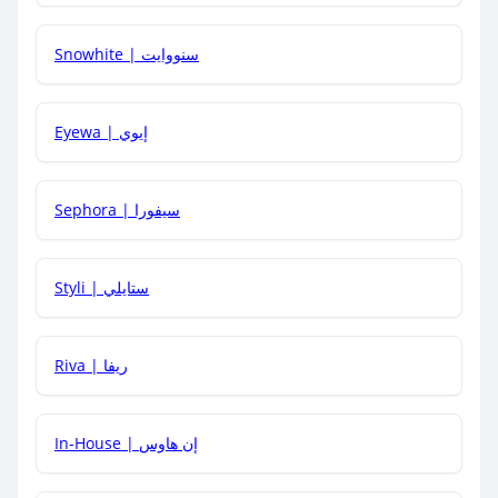
Snowhite | سنووايت
كيف يمكنني معرفة إذا كان كود الخصم لا يعمل؟
Eyewa | إيوي
كيف أحصل على أقوى كود خصم؟
Sephora | سيفورا
هل يمكنني استخدام كود خصم على منتجات معينة فقط؟
Styli | ستايلي
هل يمكنني جمع كود خصم مع العروض الأخرى؟
Riva | ريفا
In-House | إن هاوس