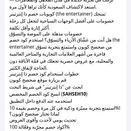
استعد لاكتشاف السعودية كأنك تراها لأول مرة.
كوبونات خصم ذا إنترتينر (the entertainer) تمنحك
خصومات على أفضل الوجهات السياحية لتجعل كل رحلة
أكثر إثارة وأقل تكلفة.
خصومات مذهلة على الموضة والتسوّق
هل أنت من عشّاق الأزياء والتسوّق؟ استخدم كود خصم the
entertainer من صحصح كوبون واستمتع بتجربة تسوّق
فاخرة من أشهر العلامات التجارية والمتاجر العالمية
والمحلية، مع عروض حصرية تجعلك في قمّة الأناقة دون
الحاجة لإنفاق الكثير.
خطوات استخدام كود خصم ذا إنترتينر
قم بزيارة موقع صحصح كوبون
ابحث عن "ذا إنترتينر" في شريط البحث
)
SAHSEH10
انسخ كود الخصم المخصص (
استخدمه عند الدفع داخل التطبيق
استمتع بتجربة مميّزة وذكية في كل مرة وخصم بقيمة 10%!
لماذا تختار صحصح كوبون؟
تحديث يومي لأحدث وأقوى العروض
أكواد خصم مجرّبة وفعّالة 100%