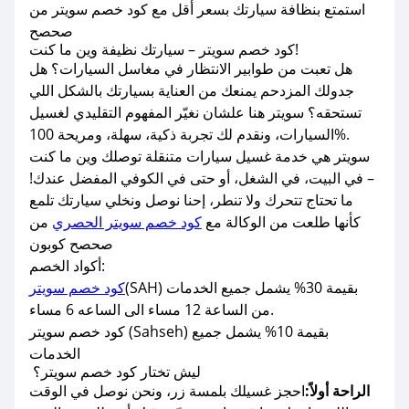
استمتع بنظافة سيارتك بسعر أقل مع كود خصم سويتر من
صحصح
كود خصم سويتر – سيارتك نظيفة وين ما كنت!
هل تعبت من طوابير الانتظار في مغاسل السيارات؟ هل
جدولك المزدحم يمنعك من العناية بسيارتك بالشكل اللي
تستحقه؟ سويتر هنا علشان نغيّر المفهوم التقليدي لغسيل
السيارات، ونقدم لك تجربة ذكية، سهلة، ومريحة 100%.
سويتر هي خدمة غسيل سيارات متنقلة توصلك وين ما كنت
– في البيت، في الشغل، أو حتى في الكوفي المفضل عندك!
ما تحتاج تتحرك ولا تنطر، إحنا نوصل ونخلي سيارتك تلمع
كأنها طلعت من الوكالة مع
كود خصم سويتر الحصري
من
صحصح كوبون
أكواد الخصم:
(SAH) بقيمة 30% يشمل جميع الخدمات
كود خصم سويتر
من الساعة 12 مساء الى الساعه 6 مساء.
كود خصم سويتر (Sahseh) بقيمة 10% يشمل جميع
الخدمات
ليش تختار كود خصم سويتر؟
الراحة أولاً:
احجز غسيلك بلمسة زر، ونحن نوصل في الوقت