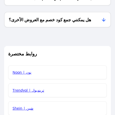
فقط؟
هل يمكنني جمع كود خصم مع العروض الأخرى؟
ما معنى كود خصم ؟
روابط مختصرة
كيف يمكنك استخدام كود الخصم؟
Noon | نون
كيف أحصل على أحدث أكواد الخصم والعروض للمتاجر؟
Trendyol | ترينديول
كم مدة صلاحية كود الخصم؟
Shein | شين