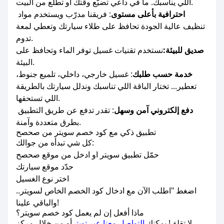
اللي يناسبك. ما في داعي تضيّع وقتك أو تطلع من البيت.
احترافية بأعلى مستوى
: فريقنا مدرّب ويستخدم مواد
تنظيف عالية الجودة تحافظ على طلاء سيارتك وتعطي لمعة
تدوم.
صديق للبيئة:
نستخدم تقنيات غسيل توفر الماء وتحافظ على
البيئة.
خدمة حسب طلبك
: غسيل خارجي، داخلي، تلميع جنوط،
تعطير... تختار الباقة اللي تناسبك وندلل سيارتك بالطريقة
اللي تستحقها.
دفع إلكتروني آمن وسهل
: تقدر تدفع عن طريق التطبيق
بطرق متعددة وآمنة.
تطبيق ذكي مع كود خصم سويتر من صحصح
كل شي تبدأه من جوالك:
حمّل تطبيق سويتر او ادخل من موقع صحصح
حدّد موقع سيارتك
اختر نوع الغسيل
اضغط "اطلب الآن مع ادخال كود الخصم الخاص لسويتر..
والباقي علينا!
ماذا أفعل إن لم يعمل كود خصم سويتر؟
لا تقلق! يمكنك
التواصل معنا عبر تويتر
أو من خلال مركز