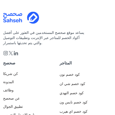
يساعد موقع صحصح المستخدمين في العثور على أفضل
أكواد الخصم للمتاجر عبر الإنترنت وتطبيقات التوصيل
والتي يتم تحديثها باستمرار.
المتاجر
صحصح
كن شريكا
كود خصم نون
المدونة
كود خصم شي ان
وظائف
كود خصم النهدي
عن صحصح
كود خصم نايس ون
تطبيق الجوال
كود خصم اي هيرب
برنامج الاصدار التجريبي