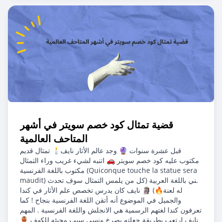
قضية تمثال كود خصم سويتر في أشهر
المتاحف العالمية
قبل عشرة سنوات 🔮 وجد عالم الأثار نايف🕯️ تمثال قديم
مكتوب عليه كود خصم سويتر 🚗 اتنبه لشيء غريب وراء التمثال
مكتوب باللغة الفرنسية (Quiconque touche la statue sera
maudit) يعني باللغة العربية (كل من يلمس التمثال سوف تحدث
له لعنة🔥) 🗿 نايف كان يدرس تخصص علم الأثار في كندا
والجميل في الموضوع أنه أتقن اللغة الفرنسية بنجاح ! كما
تعرفون كندا لغتهم الرسمية هي الانجلش واللغة الفرنسية . المهم
نايف ارتعب بطريقة جعلته يصرخ ونسى سبب مجيئه للكهف 🏺