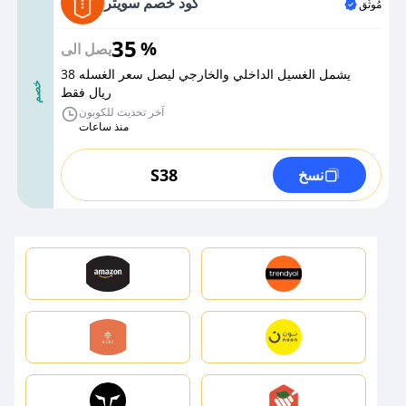
كود خصم سويتر
مُوثَّق
35
%
يصل الى
يشمل الغسيل الداخلي والخارجي ليصل سعر الغسله 38
خصم
ريال فقط
آخر تحديث للكوبون
منذ ساعات
S38
نسخ