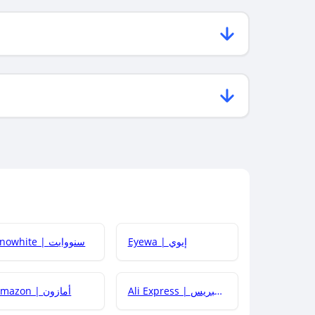
Eyewa | إيوي
Snowhite | سنووايت
Ali Express | علي إكسبريس
Amazon | أمازون