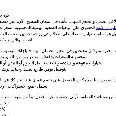
كود خصم سليم ان لايت – لحياة صحية بسعر أقل!
 الأكل الصحي والطعم الشهي، فأنت في المكان الصحيح. الآن، عبر منص
يم ان لايت
ل هو أسلوب حياة يساعدك على التحكم في وزنك، تحسين صحتك العامة
تعقيد. والآن، مع كود الخصم المميز، أصبح الالتزام أسهل وأوفر!
لن تضطر بعد الآن للقلق بشأن حساب السعرات، فنحن نقوم بذلك عنك.
محسوبة السعرات بدقة:
سواء كنت تفضل اللحوم أو النباتي أو الكيتو، لدينا ما يناسب ذوقك ونظامك الغذائي.
خيارات متنوعة ولذيذة:
تصلك وجباتك يوميًا طازجة وجاهزة للأكل، لتوفير الوقت والجهد.
توصيل يومي طازج:
كود الخصم: S7S7 يشمل جميع الاشتراكات ، وحد 
اشترك 
أدخل كود الخصم (S7S7 ) عند الدفع بخصم 7%
استلم وجباتك الصحية يوميًا أينما كنت في المملكة.