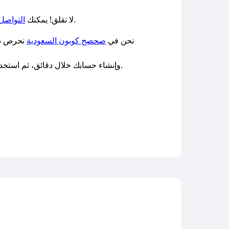
، وسنقوم بإرسال كود جديد مفعّل على الفور.
لا تقلق! يمكنك
التواصل 
نحن في
صحصح كوبون السعودية
نحرص دائ
لتبدأ مشوارك الذكي.
، وإنشاء حسابك خلال دقائق، ثم استخد