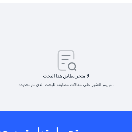
كيف أحصل على
كيف يم
لا متجر يطابق هذا البحث
لم يتم العثور على مقالات مطابقة للبحث الذي تم تحديده.
هل يمكنني است
تحميل تطبيق صح