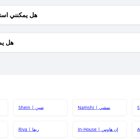
هل يمكنني است
هل يم
Namshi | نمشي
Shein | شين
كيف أحصل على
In-House | إن هاوس
Riva | ريفا