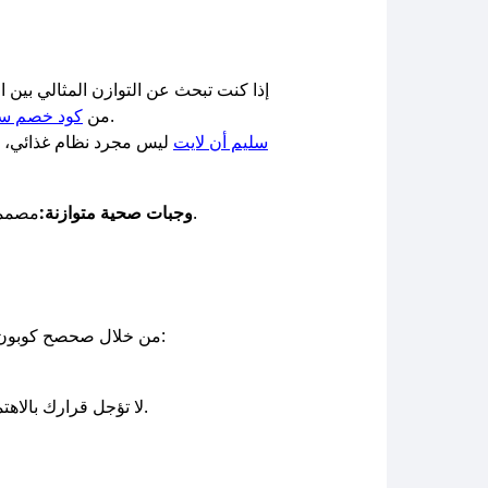
إذا كنت تبحث عن التوازن المثالي بين
الحصري على الوجبات الصحية اليومية المحسوبة السعرات، والمخصصة لتلبية احتياجاتك الغذائية بدقة.
من
كود خصم سل
سليم أن لايت
ليس مجرد نظام غذائي، ب
مصممة بعناية من قبل مختصين في التغذية لضمان تلبية احتياجاتك اليومية من البروتين، الكربوهيدرات، والدهون الصحية.
وجبات صحية متوازنة:
من خلال صحصح كوبون السعودية، بات بإمكانك الحصول على خصم فوري عند اشتراكك في باقة الوجبات عبر استخدام كود الخصم التالي:
لا تؤجل قرارك بالاهتمام بصحتك، فالخطوة الأولى نحو نمط حياة أفضل تبدأ من طبقك. مع سليم أن لايت، ستشعر بالفرق من أول أسبوع.