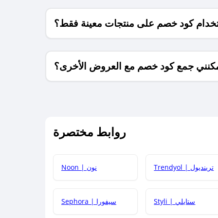
خدام كود خصم على منتجات معينة فقط؟
كنني جمع كود خصم مع العروض الأخرى؟
ما معنى كود خصم ؟
روابط مختصرة
كيف يمكنك استخدام كود الخصم؟
Trendyol | ترينديول
Noon | نون
 أحدث أكواد الخصم والعروض للمتاجر؟
Styli | ستايلي
Sephora | سيفورا