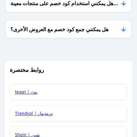
هل يمكنني استخدام كود خصم على منتجات معينة
فقط؟
هل يمكنني جمع كود خصم مع العروض الأخرى؟
ما معنى كود خصم ؟
روابط مختصرة
كيف يمكنك استخدام كود الخصم؟
Noon | نون
كيف أحصل على أحدث أكواد الخصم والعروض للمتاجر؟
Trendyol | ترينديول
كم مدة صلاحية كود الخصم؟
Shein | شين