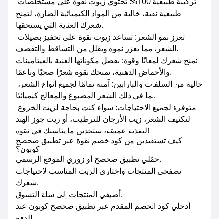
تركيبة طبيعية 100%: تحتوي زيوت نقوة على مستخلصات
طبيعية نقية، خالية من المواد الكيميائية الضارة، لتمنح
شعرك العناية التي يستحقها.
تعزز نمو الشعر: تساعد زيوت نقوة على تحفيز بصيلات
الشعر، مما يعزز نموه ويقلل من التساقط والتقصف.
تمنح شعرك لمعانًا وقوة: بفضل مكوناتها الغنية بالفيتامينات
والأحماض الدهنية، تمنحك نقوة شعرًا صحيًا وناعمًا.
خالية من السلفات والبارابين: آمنة تمامًا لجميع أنواع الشعر،
بما في ذلك الشعر المصبوغ والمعالج كيميائيًا.
متوفرة لجميع الاحتياجات: سواء كنتِ بحاجة لزيت الخروع
لتكثيف الشعر، زيت الأرجان للترطيب، أو زيت جوز الهند
لتغذية عميقة، ستجدين ما يناسبك في نقوة!
كيف تستفيدين من كود خصم نقوة عبر تطبيق صحصح
كوبون؟
حمّلي تطبيق صحصح أو زوري الموقع الرسمي.
تصفحي المنتجات واختاري الزيت المناسب لاحتياجات
شعرك.
أضيفي المنتجات إلى سلة التسوق.
أدخلي كود الخصم المقدم عبر تطبيق صحصح كوبون عند
الدفع.