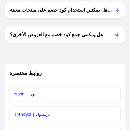
هل يمكنني استخدام كود خصم على منتجات معينة
فقط؟
هل يمكنني جمع كود خصم مع العروض الأخرى؟
ما معنى كود خصم ؟
روابط مختصرة
كيف يمكنك استخدام كود الخصم؟
Noon | نون
كيف أحصل على أحدث أكواد الخصم والعروض للمتاجر؟
Trendyol | ترينديول