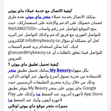
كيفية الاتصال مع خدمة عملاء ماي بيوتي
يمكنك الاتصال بخدمة عملاء
متجر ماي بيوتي
بعدة طرق
لضمان حصولك على الدعم والإجابة على استفساراتك، حيث
يتيح الموقع لتواصل عبر رقم واتساب +966538837550
للتواصل الفوري مع فريق الدعم وكذلك التواصل عبر البريد
الإلكتروني info@mybeauty.sa لحل أي مشكلة أو سؤال
لديك، كما يمكن استخدام بريد قسم المبيعات
ghassan@mybeauty.sa للتواصل فيما يتعلق بالطلبات أو
العروض.
كيفية تحميل تطبيق ماي بيوتي ؟
بكل سهولة
متجر My Beauty
يمكنك تحميل تطبيق
للاستفادة من تجربة تسوق أسرع وأسهل عبر الهاتف الذكي،
وذلك من خلال زيارة متجري التطبيقات الرسميين حيث
يتوفر تطبيق My Beauty ماي بيوتي على متجر Google
Play لأجهزة أندرويد عند الضغط
هنا
وكذلك على App Store
لأجهزة آيفون وآيباد عند الضغط
هنا
مميزات متجر موقع ماي بيوتي اونلاين