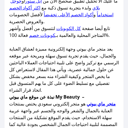
ما عليك الا تحمّيل تطبيق صحصح الآن من
آبل ستور
أو
جوجل
بلاي
وابدء بتجربة تسوق ذكية مع
اكثر أكواد الخصم
استخداماً
و
أكواد الخصم الأعلى تخفيضاً
لأفضل الخصومات
والعروض الحصرية.
تابع أيضا صفحة
كل الكوبونات
لتتسوق من أفضل وأشهر
فعالة 100%.
المتاجر المحلية والعالمية بـ
كوبونات خصم
يعد متجر ماي بيوتي وجهة إلكترونية مميزة لعشاق العناية
والجمال، حيث يقدم تجربة تسوق سهلة ومريحة عبر موقعه
الرسمي مع تركيز واضح على تلبية احتياجات العملاء الباحثين
عن حلول جمالية عصرية، ويأتي هذا المقال لاستعراض كل
ما يخص المتجر وكيفية الشراء منه بسعر مخفض بشكل
تفصيلي مع تسليط الضوء على كل ما يهم المتسوق قبل
اتخاذ قرار الشراء.
نبذة عن موقع ماي بيوتي My Beauty –
متجر ماي بيوتي
هو متجر إلكتروني سعودي يختص بمنتجات
العناية بالجمال والشعر والوجه والجسم عبر واجهة عربية
سهلة الاستخدام، حيث يقدم الموقع تشكيلة من المنتجات
المصممة لتلبية احتياجات الجمال الشخصي بجودة عالية كما