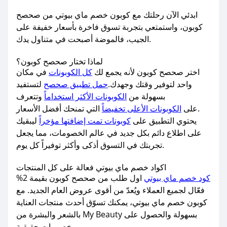
ابدئي الآن رحلتك مع كوبون خصم ماي بيوتي من صحصح
كوبون، واستمتعي بتجربة تسوق فاخرة بأسعار خفيفة على
الجيب، فالموضة أصبحت في متناول يدك.
لماذا تختار صحصح كوبون؟
اختر صحصح كوبون لأنه يجمع لك
كل الكوبونات
في مكان
واحد لتوفير وقتك وجهدك.
حمل تطبيق صحصح
لتستفيد
بسهولة من
الكوبونات الأكثر استخداماً
وتتعرف
التي تمنحك أفضل الأسعار.
على
الكوبونات الأعلى تخفيضاً
يحتوي التطبيق على
كوبونات تمت إضافتها مؤخراً
ليبقيك
على اطلاع دائم بكل جديد في عالم الخصومات، مما يجعل
تجربتك في التسوق أذكى وأكثر توفيراً كل يوم.
اكواد خصم ماي بيوتي فعالة على كل المنتجات
كود خصم ماي بيوتي
اول طلب من صحصح كوبون بقيمة 2%
فعّال لجميع العملاء ويُعدّ من أقوى عروض العام الجديد. مع
كوبون خصم ماي بيوتي، يمكنك تسوّق أحدث منتجات العناية
بالشعر والبشرة من My Beauty بسهولة والحصول على
خصومات حقيقية.