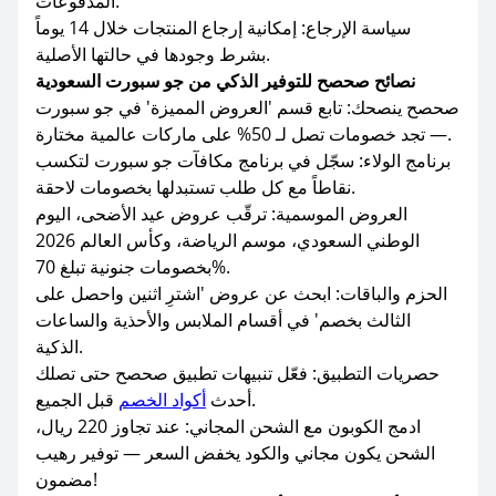
المدفوعات.
سياسة الإرجاع: إمكانية إرجاع المنتجات خلال 14 يوماً
بشرط وجودها في حالتها الأصلية.
نصائح صحصح للتوفير الذكي من جو سبورت السعودية
صحصح ينصحك: تابع قسم 'العروض المميزة' في جو سبورت
— تجد خصومات تصل لـ 50% على ماركات عالمية مختارة.
برنامج الولاء: سجّل في برنامج مكافآت جو سبورت لتكسب
نقاطاً مع كل طلب تستبدلها بخصومات لاحقة.
العروض الموسمية: ترقّب عروض عيد الأضحى، اليوم
الوطني السعودي، موسم الرياضة، وكأس العالم 2026
بخصومات جنونية تبلغ 70%.
الحزم والباقات: ابحث عن عروض 'اشترِ اثنين واحصل على
الثالث بخصم' في أقسام الملابس والأحذية والساعات
الذكية.
حصريات التطبيق: فعّل تنبيهات تطبيق صحصح حتى تصلك
قبل الجميع.
أحدث
أكواد الخصم
ادمج الكوبون مع الشحن المجاني: عند تجاوز 220 ريال،
الشحن يكون مجاني والكود يخفض السعر — توفير رهيب
مضمون!