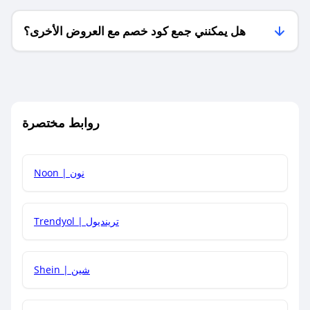
هل يمكنني جمع كود خصم مع العروض الأخرى؟
ما معنى كود خصم ؟
روابط مختصرة
كيف يمكنك استخدام كود الخصم؟
Noon | نون
كيف أحصل على أحدث أكواد الخصم والعروض للمتاجر؟
Trendyol | ترينديول
كم مدة صلاحية كود الخصم؟
Shein | شين