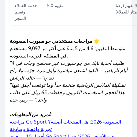
تقييم 5.0 بناءً على 320 تقييم (رضا
تقييم 5.0
خدمة العملاء
تاز للعملاء)
وتقييم
المتجر
مراجعات مستخدمي جو سبورت السعودية 🌟
متوسط التقييم: 4.6 من 5 بناءً على أكثر من9,097 مستخدم
في المملكة العربية السعودية.
"طلبت أحذية نايك من جو سبورت عبر صحصح وجات في 4
أيام للرياض — الكود اشتغل مباشرة وأول مرة. جرّب ولا راح
تندم!" — خالد، الرياض
"تشكيلة الملابس الرياضية ضخمة جداً وما توقعت أجلق فيها
هذا الحجم. استخدمت الكوبون وحفظت 65 ريال على طلب
واحد." — ريم، جدة
لمزيد من المعلومات:
مراجعة Go Sport السعودية 2026: هل المنتجات أصلية؟
تجربة واقعية وصادقة
أفضل 10 منتجات Go Sport لعيد الأضحى 2026: هدايا