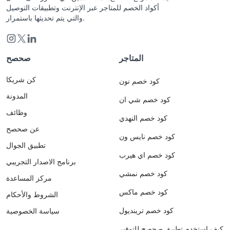
أكواد الخصم للمتاجر عبر الإنترنت وتطبيقات التوصيل
والتي يتم تحديثها باستمرار.
المتاجر
صحصح
كن شريكا
كود خصم نون
المدونة
كود خصم شي ان
وظائف
كود خصم النهدي
عن صحصح
كود خصم نايس ون
تطبيق الجوال
كود خصم اي هيرب
برنامج الاصدار التجريبي
كود خصم نمشي
مركز المساعدة
كود خصم ماكس
الشروط والأحكام
كود خصم ترينديول
سياسة الخصوصية
كيف استخدم تطبيق صحصح للتوفير