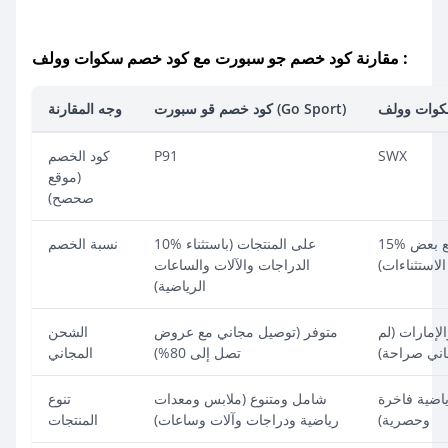
:
مقارنة
كود خصم جو سبورت
مع
كود خصم سكوات وولف
كود خصم قو سبورت (Go Sport)
وجه المقارنة
SWX
P91
كود الخصم
(موقع
صحصح)
15% على جميع المنتجات (مع بعض
10% على المنتجات (باستثناء
نسبة الخصم
الاستثناءات)
الدراجات والآلات والساعات
الرياضية)
إمارات (لم
متوفر (توصيل مجاني مع عروض
الشحن
اني صراحة)
تصل إلى 80%)
المجاني
ضية فاخرة
شامل ومتنوع (ملابس ومعدات
تنوع
وحصرية)
رياضية ودراجات وآلات وساعات)
المنتجات