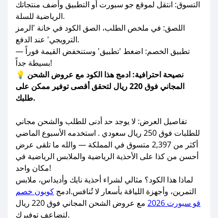
التسوق: انتقل لموقع جو سبورت أو التطبيق وأضف منتجاتك
الرياضية للسلة.
اللصق: في ملخص الطلب، الصق الكود في خانة 'الرمز
الترويجي' عند الدفع.
تطبيق الخصم: اضغط 'تطبيق' وستنخفض القيمة فوراً —
بسيطة جداً!
💡 نصيحة احترافية: ادمج هذا الكود مع عروض الشحن
المجاني فوق 220 ريال لتحقق أقصى توفير ممكن على
طلبك.
تفاصيل العرض: لا يوجد حد أدنى للطلب والشحن مجاني
للطلبات فوق 250 ريال سعودي . استخدمه الأسبوع الماضي
أكثر من 2,397 متسوق في المملكة — والله ما تلقى عرض
أحسن من كذا على الأحذية الرياضية والملابس الرياضية في
مكان واحد!
لماذا هذا الكود؟ مثالي لشراء أحذية نايك وأديداس، ملابس
التمرين، وأجهزة اللياقة بأسعار لا تُنافس.ادمج
كوبون خصم
قو سبورت 2026
مع عروض الشحن المجاني فوق 220 ريال
لتضاعف توفيرك.