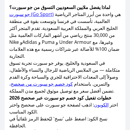
لماذا يفضل ملايين السعوديين التسوق من جو سبورت؟
هي واحدة من أبرز المتاجر الرياضية
جو سبورت (Go Sport)
العالمية، تأسست في فرنسا وتوسعت بقوة في منطقة
الخليج العربي والمملكة العربية السعودية. تقدم المتجر أكثر
من 30,000 منتج رياضي من أشهر الماركات العالمية مثل
Nike وAdidas و Puma و Under Armour وغيرها، مع
ضمان 100% للأصالة عبر شراكات رسمية مع هذه العلامات
التجارية.
في السعودية والخليج، يوفر جو سبورت تجربة تسوق
متكاملة — من الملابس الرياضية للرجال والنساء والأطفال،
وصولاً إلى المعدات الاحترافية للجري والسباحة وكرة القدم
والتمرين. باستخدام
كود خصم جو سبورت من صحصح
،
تضمن أفضل سعر مع توصيل موثوق لجميع مدن المملكة.
خطوات تفعيل كود خصم جو سبورت عبر صحصح 2026
اختر
الكوبون
: اذهب لصفحة جو سبورت على صحصح واختر
الكود المناسب.
نسخ الكود: اضغط على 'نسخ' ليُحفظ الرمز تلقائياً في
الحافظة.