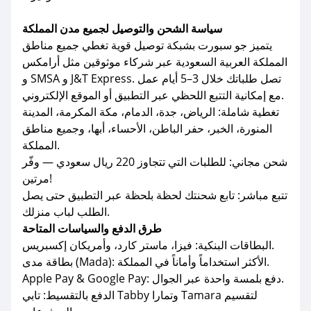
سياسة الشحن والتوصيل لجميع مدن المملكة
يتميز جو سبورت بشبكة توصيل قوية تغطي جميع مناطق
المملكة العربية السعودية عبر شركاء موثوقين مثل أرامكس
و SMSA و J&T Express. تصل طلباتك خلال 3–5 أيام عمل
مع إمكانية التتبع اللحظي عبر التطبيق أو الموقع الإلكتروني.
تغطية شاملة: الرياض، جدة، الدمام، مكة المكرمة، المدينة
المنورة، الخبر، حفر الباطن، الأحساء، أبها، وجميع مناطق
المملكة.
شحن مجاني: للطلبات التي تتجاوز 220 ريال سعودي — وفّر
مرتين!
تتبع مباشر: تابع شحنتك لحظة بلحظة عبر التطبيق حتى يصل
الطلب لباب منزلك.
طرق الدفع والسياسات المتاحة
البطاقات البنكية: فيزا، ماستر كارد، وأمريكان إكسبريس.
بطاقة مدى (Mada): الأكثر استخداماً وأماناً في المملكة.
Apple Pay & Google Pay: دفع بلمسة واحدة عبر الجوال.
الدفع بالتقسيط: تابي Tabby وتمارا Tamara لتقسيم