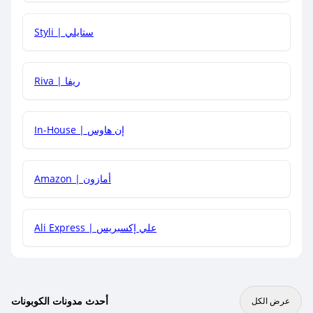
هل يمكنني استخدام كود خصم على منتجات معينة فقط؟
Styli | ستايلي
هل يمكنني جمع كود خصم مع العروض الأخرى؟
Riva | ريفا
In-House | إن هاوس
Amazon | أمازون
Ali Express | علي إكسبريس
أحدث مدونات الكوبونات
عرض الكل