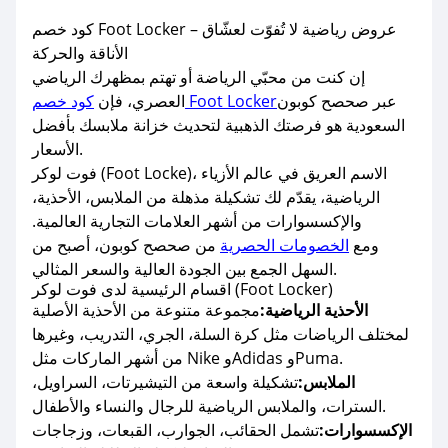
كود خصم Foot Locker – عروض رياضية لا تُفوّت لعشّاق
الأناقة والحركة
إن كنت من محبّي الرياضة أو تهتم بمظهرك الرياضي
عبر صحصح كوبون
كود خصم Foot Locker
العصري، فإن
السعودية هو فرصتك الذهبية لتحديث خزانة ملابسك بأفضل
الأسعار.
فوت لوكر (Foot Locke)، الاسم العريق في عالم الأزياء
الرياضية، يقدّم لك تشكيلة مذهلة من الملابس، الأحذية،
والإكسسوارات من أشهر العلامات التجارية العالمية.
ومع
الخصومات الحصرية
من صحصح كوبون، أصبح من
السهل الجمع بين الجودة العالية والسعر المثالي.
اقسام الرئيسية لدى فوت لوكر (Foot Locker)
الأحذية الرياضية:
مجموعة متنوعة من الأحذية الأصلية
لمختلف الرياضات مثل كرة السلة، الجري، التدريب، وغيرها
من أشهر الماركات مثل Nike وAdidas وPuma.
الملابس:
تشكيلة واسعة من التيشيرتات، السراويل،
السترات، والملابس الرياضية للرجال والنساء والأطفال.
الإكسسوارات:
تشمل الحقائب، الجوارب، القبعات، وزجاجات