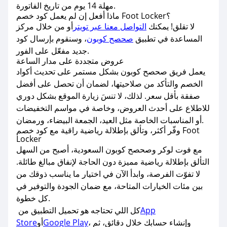
مهلة 14 يوم من تاريخ الفاتورة.
ماذا أفعل إن لم يعمل كود خصم Foot Locker؟
لا تقلق! يمكنك
التواصل معنا عبر تويتر
أو من خلال مركز
المساعدة في تطبيق
صحصح كوبون
، وسنقوم بإرسال كود
جديد مفعّل على الفور.
عروض متجددة على مدار الساعة
يعمل فريق صحصح كوبون بشكل مستمر على تحديث أكواد
الخصم والتأكد من صلاحيتها، لضمان أن تحصل على أفضل
صفقة بأقل سعر. لذلك، لا تنسَ زيارة الموقع بشكل دوري
للاطلاع على أحدث العروض، وخاصة في مواسم التخفيضات
أو المناسبات الخاصة مثل العيد، الجمعة البيضاء، ورمضان.
وفّر أكثر، وتألق بإطلالة رياضية راقية مع كود خصم Foot
Locker
مع فوت لوكر وصحصح كوبون السعودية، أصبح من السهل
التألق بإطلالة رياضية مميزة دون الحاجة لإنفاق مبالغ طائلة.
لا تفوّت الفرصة، وابدأ الآن في اختيار ما يناسب ذوقك من
بين مئات الخيارات المتاحة، مع ضمان الجودة والتوفير في
كل خطوة.
App
كل اللي تحتاجه هو تحميل التطبيق من
، وإنشاء حسابك خلال دقائق، ثم
Google Play
أو
Store