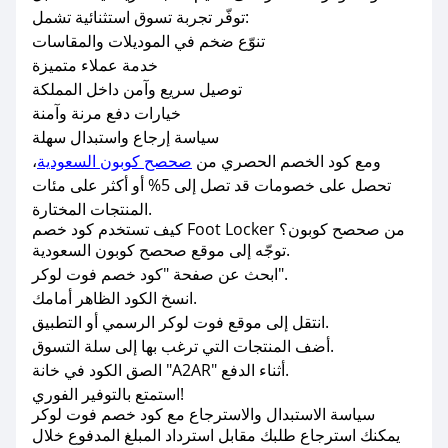
توفّر تجربة تسوق استثنائية تشمل:
تنوّع ضخم في الموديلات والمقاسات
خدمة عملاء متميزة
توصيل سريع وآمن داخل المملكة
خيارات دفع مرنة وآمنة
سياسة إرجاع واستبدال سهلة
ومع كود الخصم الحصري من
صحصح كوبون السعودية
،
تحصل على خصومات قد تصل إلى 5% أو أكثر على مئات
المنتجات المختارة.
كيف تستخدم كود خصم Foot Locker من صحصح كوبون؟
توجّه إلى موقع صحصح كوبون السعودية.
ابحث عن صفحة "كود خصم فوت لوكر".
انسخ الكود الظاهر أمامك.
انتقل إلى موقع فوت لوكر الرسمي أو التطبيق.
أضف المنتجات التي ترغب بها إلى سلة التسوق.
الصق الكود في خانة "A2AR" أثناء الدفع.
استمتع بالتوفير الفوري!
سياسة الاستبدال والاسترجاع مع كود خصم فوت لوكر
يمكنك استرجاع طلبك مقابل استرداد المبلغ المدفوع خلال