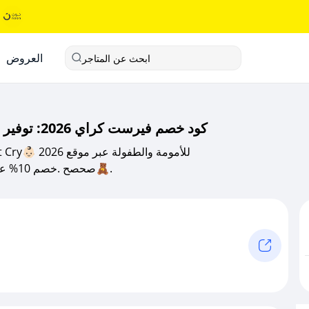
العروض
ابحث عن المتاجر
كود خصم فيرست كراي 2026: توفير حتى 50% على مستلزمات الأطفال والأمومة
صحصح .خصم 10% على الملابس والألعاب ومستلزمات الأطفال في السعودية🧸.