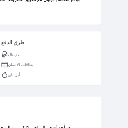
طرق الدفع
باي بال
بطاقات الائتمان
أبل باي
هو أحد أضخم المتاجر الإلكترونية المت