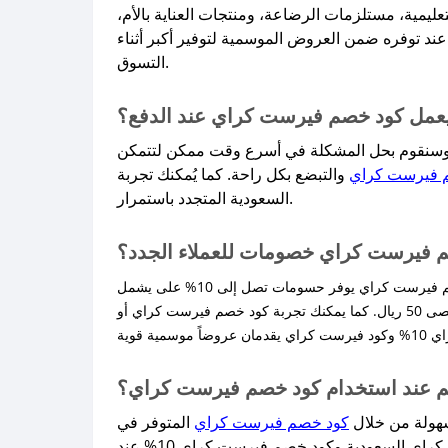
مثل ملابس الأطفال، الألعاب التعليمية، مستلزمات الرضاعة، ومنتجات العناية بالأم،
د توفره ضمن العروض الموسمية لتوفير أكبر أثناء
التسوق.​
ا يعمل كود خصم فيرست كراي عند الدفع؟
، وسنقوم بحل المشكلة في أسرع وقت ممكن لتتمكن
 فيرست كراي
والتبضع بكل راحة. كما يُمكنك تجربة First cryكود خصم فعال أو كود خصم فيرست كراي 10% أو كود خصم فيرست كراي
السعودية المتجدد باستمرار.​
 فيرست كراي خصومات للعملاء الجدد؟
ليس كل الأكواد موجهة للعملاء الجدد فبعضها عام أو له شروط خاصة، لذلك تأكد من شروط كل كود على صحصح كوبون، فمثلاً كود خصم فيرست كراي يوفر حسومات تصل إلى 10% على يشمل
جميع المنتجات مع بعض الاستثناءات بحد اقصى 50 ريال. كما يمكنك تجربة كود خصم فيرست كراي أو First cryكود خصم فعال أو كود خصم فيرست كراي أول طلب، فيرست كراي كود خصم
م عند استخدام كود خصم فيرست كراي؟
كود خصم فيرست كراي
المتوفر في
موقع صحصح كوبون مع تطبيق الشروط المحددة للعروض. كما يمكنك الاستفادة من عروض مثل كود خصم فيرست كراي السعودية وكود خصم فيرست كراي 10% عند