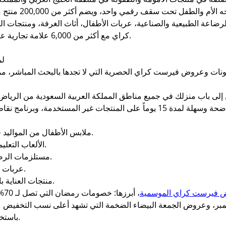
تأسس المتجر بهدف 
لرضاعة الطبيعية والصناعية، عربات الأطفال، أثاث الغرفة، ومنتجات العن
كراي مع أكثر من 6,000 علامة تجارية عالمية ومحلية لضمان تنوع الخيارات وجودتها.
لم
ات وعروض فيرست كراي الحصرية التي لا تجدها بالبحث المباشر، م
ى باب منزلك في جميع مناطق المملكة العربية السعودية من الرياض و
- ملابس الأطفال من المواليد حتى سن 16 سنة بأحجام وتصاميم متنوعة.
- الألعاب التعليمية والترفيهية المناسبة لكل مرحلة عمرية.
- مستلزمات الرضاعة والتغذية من أشهر الماركات العالمية.
- عربات الأطفال وكراسي السيارة المعتمدة عالمياً.
- منتجات العناية بالجسم والبشرة المصنّعة خصيصاً للأطفال.
 فيرست كراي الموسمية
، أ
وعروض الجمعة البيضاء الضخمة التي تشهد أعلى نسب التخفيض على مد
.
باستخ