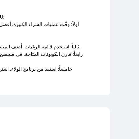
للاستفادة القصوى من تسوقك في فيرست كراي عبر صحصح، إليك أهم النصائح التي يوصي بها خبراء التسوق الذكي:
أولاً: وقّت عمليات الشراء الكبيرة. أ
ثالثاً: استخدم قائمة الرغبات. أضف المنتجات التي تنوي شراءها لقائمة الرغبات في فيرست كراي، ثم تحقق منها عند وجود كوبون فعّال لتحقق أقصى توفير.
رابعاً: قارن الكوبونات المتاحة. في صحصح
خامساً: استفد من برنامج الولاء. 