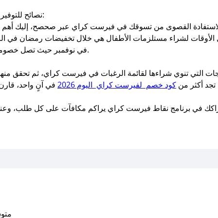
نصائح للتوفير الذكي من موقع فيرست كراي مع صحصح:
فضل الأوقات لشراء مستلزمات الأطفال هي خلال تخفيضات رمضان في الرب
في نوفمبر حيث تصل خصومات فيرست كراي لأعلى مستوياتها السنوية.
 تجد أكثر من
كود خصم لفيرست كراي اليوم 2026
في آنٍ واحد، قارن 
اشتراكك في برنامج نقاط فيرست كراي يراكم مكافآت على كل طلب، و
متوسط التقي