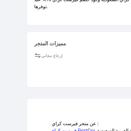
توفرها.​
مميزات المتجر
إرجاع مجاني
عن متجر فيرست كراي :
العربية السعودية.
فيرست كراي FirstCry