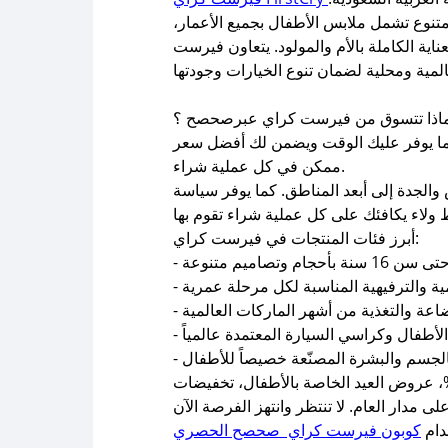
توفير كل ما تحتاجه الأم والطفل تحت سقف رقمي واحد، ويضم أكثر من 200,000 منتج متنوع تشمل ملابس الأطفال بجميع الأعمار،
اية الكاملة بالأم والمولود. يتعاون فيرست
اذا تتسوق من فيرست كراي عبرصحصح ؟
ما يوفر عليك الوقت ويضمن لك أفضل سعر
ممكن في كل عملية شراء.
الجدة إلى أبعد المناطق. كما يوفر سياسة
أبرز فئات المنتجات في فيرست كراي:
برزها: خصومات رمضان التي تصل لـ 70%، عروض العيد الخاصة بالأطفال، تخفيضات
ار العام. لا تنتظر وانتهز الفرصة الآن
دام
كوبون فيرست كراي صحصح الحصري