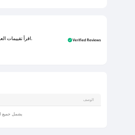
اقرأ تقييمات العملاء الأصلية والتقييمات من المشترين المتحققين. اكتشف ما يعتقده المستخدمون الحقيقيون حول خدمتنا وتعلم من تجاربهم.
Verified Reviews
الوصف
يشمل جميع الم