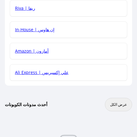
هل يمكنني جمع كود خصم مع العروض الأخرى؟
Riva | ريفا
In-House | إن هاوس
Amazon | أمازون
Ali Express | علي إكسبريس
أحدث مدونات الكوبونات
عرض الكل