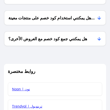
هل يمكنني استخدام كود خصم على منتجات معينة
فقط؟
هل يمكنني جمع كود خصم مع العروض الأخرى؟
ما معنى كود خصم ؟
روابط مختصرة
كيف يمكنك استخدام كود الخصم؟
Noon | نون
كيف أحصل على أحدث أكواد الخصم والعروض للمتاجر؟
Trendyol | ترينديول