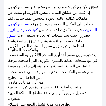
تسوّق الآن مع كود خصم ديرمازون ستور عبر صحصح كوبون
إذا كنت من عشّاق العناية بالبشرة الكورية أو تبحث عن
مكملات غذائية عالية الجودة لتحسين نمط حياتك، فقد
وصلت إلى المكان الصحيح. يقدم لك موقع
صحصح كوبون
السعودية
فرصة لا تُفوّت للاستفادة من
كود خصم ديرمازون
(Dermazone Store) حصري، حيث تجد منتجات
ستور
أصلية، وأسعار منافسة، وتجربة تسوّق سلسة وآمنة.
لماذا تختار ديرمازون ستور لمنتجات العناية الكورية
والمكملات الغذائية؟
يُعد ديرمازون ستور أحد أبرز المتاجر الإلكترونية المتخصصة
في بيع منتجات العناية بالبشرة الكورية، التي أصبحت مرجعًا
عالميًا في العناية الصحية والجمالية، إلى جانب مجموعة
متنوعة من المكملات الغذائية الموثوقة التي تدعم صحتك
من الداخل إلى الخارج.
من أبرز مزايا ديرمازون:
منتجات أصلية 100% مستوردة من كوريا الجنوبية.
توصيل سريع وآمن إلى كافة مناطق المملكة العربية
السعودية.
طرق دفع مرنة تشمل الدفع عند الاستلام.