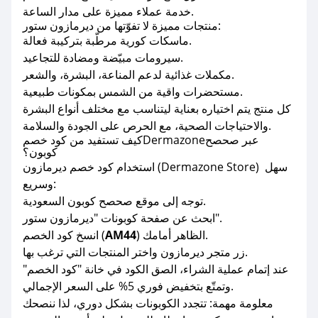
خدمة عملاء مميزة على مدار الساعة.
منتجات مميزة لا تفوّتها من ديرمازون ستور:
ماسكات كورية مرطّبة بتركيبة فعالة.
سيرومات مبيّضة ومضادة للتجاعيد.
مكملات غذائية لدعم المناعة، البشرة، والشعر.
مستحضرات واقية من الشمس بمكونات طبيعية.
كل منتج يتم اختياره بعناية ليتناسب مع مختلف أنواع البشرة
والاحتياجات الصحية، مع الحرص على الجودة والسلامة.
كيف تستفيد من كود خصمDermazoneعبر صحصح
كوبون؟
استخدام كود خصم ديرمازون (Dermazone Store) سهل
وسريع:
توجه إلى موقع صحصح كوبون السعودية.
ابحث عن صفحة كوبونات "ديرمازون ستور".
) الظاهر أمامك.
AM44
انسخ كود الخصم (
زر متجر ديرمازون واختر المنتجات التي ترغب بها.
عند إتمام عملية الشراء، الصق الكود في خانة "كود الخصم"
وتمتّع بتخفيض فوري 5% على السعر الإجمالي.
معلومة مهمة: تتجدد الكوبونات بشكل دوري، لذا ننصحك