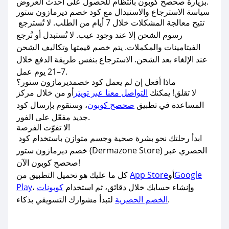
بزيارة صحصح كوبون بانتظام للحصول على أحدث العروض.
سياسة الاسترجاع والاستبدال مع كود خصم ديرمازون ستور
تتيح معالجة المشكلات خلال 7 أيام من الطلب. لا تُسترجع
رسوم الشحن إلا عند وجود عيب. لا تُستبدل أو تُرجع
الفيتامينات والمكملات. يتم خصم قيمتها وتكاليف الشحن
عند الإلغاء بعد الشحن. الاسترجاع بنفس طريقة الدفع خلال
7–21 يوم عمل.
ماذا أفعل إن لم يعمل كود خصمديرمازون ستور؟
لا تقلق! يمكنك
التواصل معنا عبر تويتر
أو من خلال مركز
المساعدة في تطبيق
صحصح كوبون
، وسنقوم بإرسال كود
جديد مفعّل على الفور.
لا تفوّت الفرصة!
ابدأ رحلتك نحو بشرة صحية وجسم متوازن باستخدام كود
خصم ديرمازون ستور (Dermazone Store) الحصري عبر
صحصح كوبون الآن!
Google
أو
App Store
كل ما عليك هو تحميل التطبيق من
، وإنشاء حسابك خلال دقائق، ثم استخدام
كوبونات
Play
لتبدأ مشوارك التسويقي بذكاء.
الخصم الحصرية