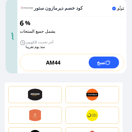
كود خصم ديرمازون ستور
مُوثَّق
6
%
يشمل جميع المنتجات
خصم
آخر تحديث للكوبون
منذ يوم تقريبا
AM44
نسخ