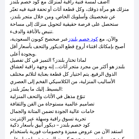
اضف لمسة فنية راقية لمنزلك مع كود خصم بلندز!
منزلك هو مرآة ذوقك، وكل قطعة أثاث أو تحفة فنية فيه تعبّر
عن شخصيتك وأسلوبك الخاص. ومن خلال متجر بلندز،
ستحصل على فرصة حقيقية لتحويل منزلك إلى مساحة
تنبض بالأناقة والدفء.
والآن، مع
كود خصم بلندز
عبر صحصح كوبون السعودية،
أصبح بإمكانك اقتناء أروع قطع الديكور والتحف بأسعار أقل
وبجودة أعلى.
لماذا تختار بلندز؟ التميز في كل تفصيل
بلندز هو أكثر من مجرد متجر أثاث... إنه وجهة راقية لعشاق
الذوق الرفيع. يتم اختيار كل قطعة بعناية لتلائم مختلف
الأساليب المنزلية، من الكلاسيكي الفخم إلى العصري
البسيط. إليك ما يميّز بلندز:
تنوّع مذهل في الأثاث والتحف المنزلية
تصاميم عالمية مستوحاة من الفن والثقافة
خامات عالية الجودة تضمن المتانة والجمال
تجربة تسوق راقية وسهلة عبر الإنترنت
كود خصم بلندز – ديكور أنيق بأسعار ذكية
استفد الآن من عروض مميزة وخصومات فورية باستخدام
كود خصم بلندز من صحصح كوبون السعودية، واحصل على