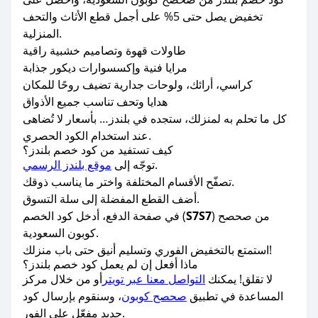
تخفيض يصل حتى 5% على أجمل قطع الأثاث والتحف
المنزلية.
طاولات قهوة وتصاميم خشبية راقية
مرايا فنية وإكسسوارات ديكور جذابة
كراسي، أرائك، ولوحات جدارية تضيف روحًا للمكان
هدايا وتحف تناسب جميع الأذواق
كل ما تحلم به لمنزلك، ستجده في بلندز… بأسعار لا تُضاهى
عند استخدام الكود الحصري.
كيف تستفيد من كود خصم بلندز؟
.
توجّه إلى
موقع بلندز الرسمي
تصفّح الأقسام المختلفة واختر ما يناسب ذوقك.
أضف القطع المفضلة إلى سلة التسوق.
) من صحصح
S7S7
في صفحة الدفع، أدخل كود الخصم (
كوبون السعودية.
استمتع بالتخفيض الفوري وتسليم أنيق حتى باب منزلك!
ماذا أفعل إن لم يعمل كود خصم بلندز؟
لا تقلق! يمكنك
التواصل معنا عبر تويتر
أو من خلال مركز
المساعدة في تطبيق
صحصح كوبون
، وسنقوم بإرسال كود
جديد مفعّل على الفور.