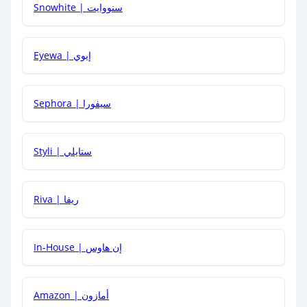
Snowhite | سنووايت
كيف يمكنني معرفة إذا كان كود الخصم لا يعمل؟
Eyewa | إيوي
كيف أحصل على أقوى كود خصم؟
Sephora | سيفورا
هل يمكنني استخدام كود خصم على منتجات معينة فقط؟
Styli | ستايلي
هل يمكنني جمع كود خصم مع العروض الأخرى؟
Riva | ريفا
In-House | إن هاوس
Amazon | أمازون