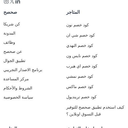
المتاجر
صحصح
كن شريكا
كود خصم نون
المدونة
كود خصم شي ان
وظائف
كود خصم النهدي
عن صحصح
كود خصم نايس ون
تطبيق الجوال
كود خصم اي هيرب
برنامج الاصدار التجريبي
كود خصم نمشي
مركز المساعدة
كود خصم ماكس
الشروط والأحكام
كود خصم ترينديول
سياسة الخصوصية
كيف استخدم تطبيق صحصح للتوفير
قبل التسوق اونلاين ؟