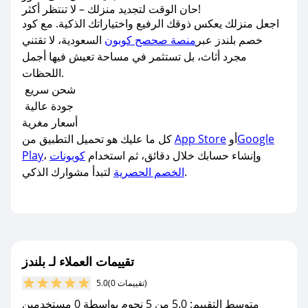
حان الوقت لتجديد منزلك – لا تنتظر أكثر!
اجعل منزلك يعكس ذوقك الرفيع واختياراتك الذكية. مع كود
خصم بلندز عبر
منصة صحصح كوبون
السعودية، لا تقتني
مجرد أثاث، بل تستثمر في مساحة تعيش فيها أجمل
اللحظات.
شحن سريع
جودة عالية
أسعار مغرية
Google
أو
App Store
كل ما عليك هو تحميل التطبيق من
، وإنشاء حسابك خلال دقائق، ثم استخدام
كوبونات
Play
لتبدأ مشوارك الذكي.
الخصم الحصرية
تقييمات العملاء لـ بلندز
(0 تقييمات)
5.0
متوسط التقييم: 5.0 من 5 نجوم بواسطة 0 مستخدمين