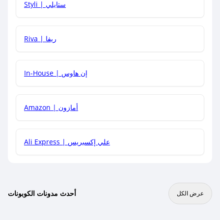
Styli | ستايلي
هل يمكنني جمع كود خصم مع العروض الأخرى؟
Riva | ريفا
In-House | إن هاوس
Amazon | أمازون
Ali Express | علي إكسبريس
أحدث مدونات الكوبونات
عرض الكل