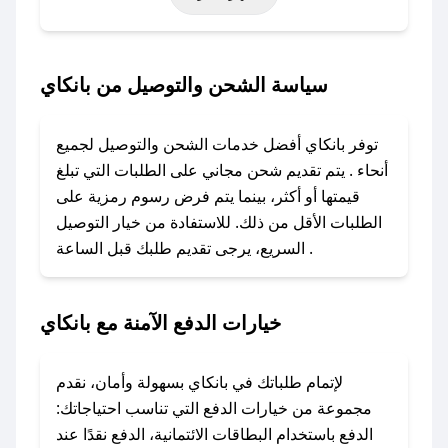
أخرى.
### كيف تحصل على كود خصم من بانكاي؟
سياسة الشحن والتوصيل من بانكاي
باستخدام تطبيق صحصح، يمكنك العثور بسهولة على
كود خصم بانكاي. وفي حال عدم توفر الكوبون،
توفر بانكاي أفضل خدمات الشحن والتوصيل لجميع
تواصل معنا عبر تويتر أو البريد الإلكتروني لإضافته
أنحاء . يتم تقديم شحن مجاني على الطلبات التي تبلغ
بسرعة.
قيمتها أو أكثر، بينما يتم فرض رسوم رمزية على
الطلبات الأقل من ذلك. للاستفادة من خيار التوصيل
### كيفية استخدام كود خصم بانكاي؟
السريع، يرجى تقديم طلبك قبل الساعة .
1. انسخ كود الخصم من تطبيق صحصح.
2. الصقه في خانة الدفع عند التسوق من بانكاي.
خيارات الدفع الآمنة مع بانكاي
### ماذا أفعل إذا لم يعمل كود الخصم؟
لا تقلق! يمكنك التواصل مع فريق دعم صحصح عبر
الرسائل الخاصة على تويتر أو البريد الإلكتروني،
لإتمام طلباتك في بانكاي بسهولة وأمان، نقدم
وسنقوم بحل المشكلة في أسرع وقت ممكن.
مجموعة من خيارات الدفع التي تناسب احتياجاتك:
الدفع باستخدام البطاقات الائتمانية، الدفع نقدًا عند