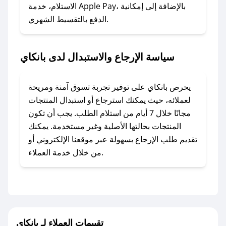
### ماذا أفعل إذا لم أجد كود خصم لمتجري
الاستلام، خدمة Apple Pay، بالإضافة إلى إمكانية
الدفع بالتقسيط الشهري.
المفضل؟
في حال عدم توفر كوبونات لمتجرك المفضل، يمكنك
مراسلتنا مباشرة وسنعمل على توفير الكوبونات في
سياسة الإرجاع والاستبدال لدى بانكاي
أسرع وقت ممكن.
### كيف تحصل على كوبونات خصم حصرية من
يحرص بانكاي على توفير تجربة تسوق آمنة ومريحة
بانكاي؟
لعملائه، حيث يمكنك استرجاع أو استبدال المنتجات
للحصول على كوبونات وخصومات حصرية، قم بما
مجانًا خلال 7 أيام من استلام الطلب. يجب أن تكون
يلي:
المنتجات بحالتها الأصلية وغير مستخدمة. يمكنك
- اضغط على أيقونة متابعة لمتجر بانكاي في تطبيق
تقديم طلب الإرجاع بسهولة عبر موقعنا الإلكتروني أو
صحصح.
من خلال خدمة العملاء.
- تابع حسابنا الرسمي على تويتر وقم بتفعيل زر
التنبيهات.
- قم بتفعيل إشعارات تطبيق صحصح ليصلك كل
جديد.
تقييمات العملاء لـ بانكاي