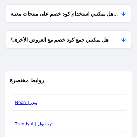
هل يمكنني استخدام كود خصم على منتجات معينة
فقط؟
هل يمكنني جمع كود خصم مع العروض الأخرى؟
ما معنى كود خصم ؟
روابط مختصرة
كيف يمكنك استخدام كود الخصم؟
Noon | نون
كيف أحصل على أحدث أكواد الخصم والعروض للمتاجر؟
Trendyol | ترينديول