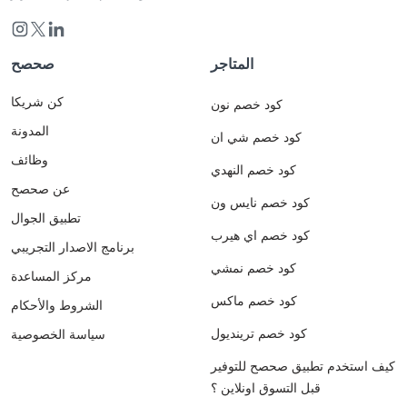
المتاجر
صحصح
كن شريكا
كود خصم نون
المدونة
كود خصم شي ان
وظائف
كود خصم النهدي
عن صحصح
كود خصم نايس ون
تطبيق الجوال
كود خصم اي هيرب
برنامج الاصدار التجريبي
كود خصم نمشي
مركز المساعدة
كود خصم ماكس
الشروط والأحكام
كود خصم ترينديول
سياسة الخصوصية
كيف استخدم تطبيق صحصح للتوفير
قبل التسوق اونلاين ؟