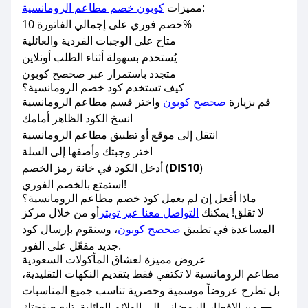
:
مميزات
كوبون خصم مطاعم الرومانسية
خصم فوري على إجمالي الفاتورة 10%
متاح على الوجبات الفردية والعائلية
يُستخدم بسهولة أثناء الطلب أونلاين
متجدد باستمرار عبر صحصح كوبون
كيف تستخدم كود خصم الرومانسية؟
قم بزيارة
صحصح كوبون
واختر قسم مطاعم الرومانسية
انسخ الكود الظاهر أمامك
انتقل إلى موقع أو تطبيق مطاعم الرومانسية
اختر وجبتك وأضفها إلى السلة
)
DIS10
أدخل الكود في خانة رمز الخصم (
استمتع بالخصم الفوري!
ماذا أفعل إن لم يعمل كود خصم مطاعم الرومانسية؟
لا تقلق! يمكنك
التواصل معنا عبر تويتر
أو من خلال مركز
المساعدة في تطبيق
صحصح كوبون
، وسنقوم بإرسال كود
جديد مفعّل على الفور.
عروض مميزة لعشاق المأكولات السعودية
مطاعم الرومانسية لا تكتفي فقط بتقديم النكهات التقليدية،
بل تطرح عروضاً موسمية وحصرية تناسب جميع المناسبات
— من الإفطار الرمضاني إلى الولائم العائلية. تابع صفحتك