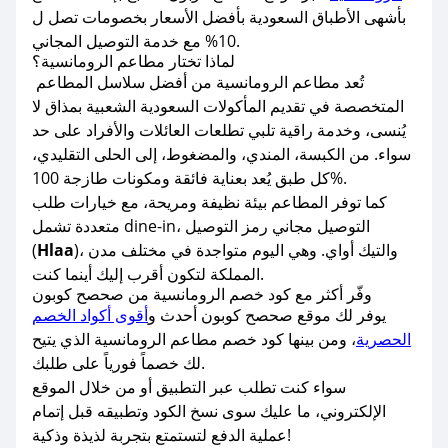
بأشهى الأطباق السعودية بأفضل الأسعار بخصومات تصل ل
10% مع خدمة التوصيل المجاني.
لماذا تختار مطاعم الرومانسية؟
تُعد مطاعم الرومانسية من أفضل سلاسل المطاعم
المتخصصة في تقديم المأكولات السعودية الشعبية بمذاق لا
يُنسى، وخدمة راقية تلبي تطلعات العائلات والأفراد على حد
سواء. من الكبسة، المندي، والمضغوط، إلى الحلى التقليدي،
كل طبق يُعد بعناية فائقة ومكونات طازجة 100%.
كما توفر المطاعم بيئة نظيفة ومريحة، مع خيارات طلب
متعددة تشمل dine-in، التوصيل مجاني رمز التوصيل
)، والتيك أواي. وهي اليوم متواجدة في مختلف مدن
Hlaa
(
المملكة لتكون أقرب إليك أينما كنت.
وفّر أكثر مع كود خصم الرومانسية من صحصح كوبون
يوفر لك موقع صحصح كوبون أحدث و
أقوى أكواد الخصم
الحصرية
، ومن بينها كود خصم مطاعم الرومانسية الذي يتيح
لك خصماً فورياً على طلبك.
سواء كنت تطلب عبر التطبيق أو من خلال الموقع
الإلكتروني، ما عليك سوى نسخ الكود وتطبيقه قبل إتمام
عملية الدفع لتستمتع بتجربة لذيذة وذكية!