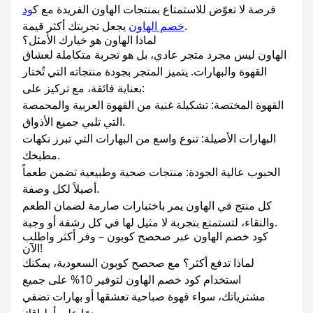
فرصة لا تعوّض للاستمتاع بمنتجات الهاون الفريدة مع ك
ود
يجعل تجربتك أكثر قيمة.
خصم الهاون
لماذا الهاون هو خيارك الأمثل؟
الهاون ليس مجرد متجر عادي، بل هو تجربة متكاملة لعشاق
القهوة والبهارات. يتميز المتجر بجودة منتجاته التي تُختار
بعناية فائقة، مع تركيز على:
القهوة المختصة: تشكيلة غنية من القهوة العربية والمحمصة
التي تلبي جميع الأذواق.
البهارات الأصيلة: تنوع واسع من البهارات التي تبرز نكهات
مطبخك.
الحبوب عالية الجودة: منتجات صحية وطبيعية تضمن طعماً
أصيلاً لكل وصفة.
كل منتج في الهاون يمر باختبارات صارمة لضمان الطعم
والنقاء، لتستمتع بتجربة لا مثيل لها في كل رشفة أو وجبة.
كود خصم الهاون عبر صحصح كوبون – وفر أكثر واطلب
الآن!
لماذا تدفع أكثر؟ مع صحصح كوبون السعودية، يمكنك
استخدام كود خصم الهاون لتوفير 10% على جميع
مشترياتك، سواء قهوة صباحية تعشقها أو بهارات تضفي