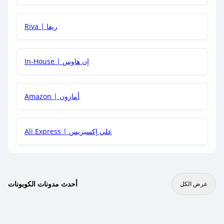
هل يمكنني جمع كود خصم مع العروض الأخرى؟
Riva | ريفا
In-House | إن هاوس
Amazon | أمازون
Ali Express | علي إكسبريس
أحدث مدونات الكوبونات
عرض الكل