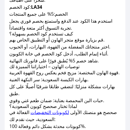
سحرًا على أطباقك.
LA34
كود الخصم:
الخصم:5% على جميع المنتجات
استخدم هذا الكود عند الدفع واستمتع بخصم فوري يجعل
تجربة التسوق أكثر متعة واقتصاداً.
كيف تستخدم كود الخصم بسهولة؟
قم بزيارة موقع متجر الهاون أو التطبيق الخاص بهم.
اختر منتجاتك المفضلة من القهوة، البهارات، أو الحبوب.
أثناء إتمام الطلب، أدخل كود الخصم في خانة الكوبون.
شاهد خصم 5% يُطبق فورًا على فاتورتك النهائية.
توصيات الهاون – اختياراتنا المميزة لك
قهوة الهاون المختصة: مزيج فخم يعكس روح القهوة العربية.
بهارات الكبسة السعودية: سر النكهة الغنية.
بهارات مشكلة منزليًا: لتضفي طابعًا شرقيًا أصيلًا على كل
طبق.
حبات البن المحمصة بعناية: ضمان طعم غني وقوي.
لماذا تختار صحصح كوبون السعودية؟
صحصح هو منصتك الأولى
لكوبونات التخفيضات
الفعالة في
السعودية، حيث نقدم لك:
كوبونات محدثة بشكل دائم وفعالة 100%.