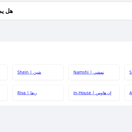
هل يم
Namshi | نمشي
Shein | شين
كيف أحصل على
In-House | إن هاوس
Riva | ريفا