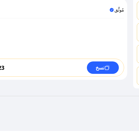
مُوثَّق
23
نسخ