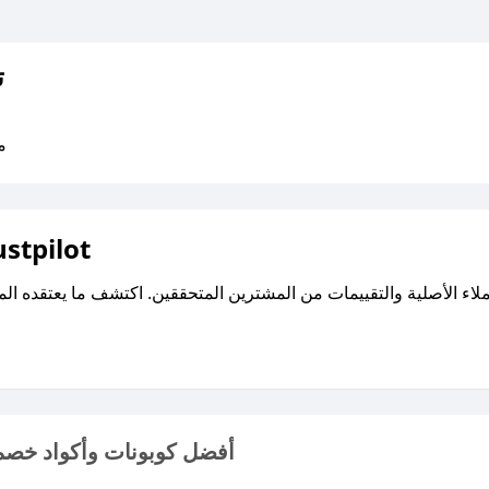
ت
متو
اقرأ تقييمات واراء العملاء ع
أفضل كوبونات وأكواد خصم 