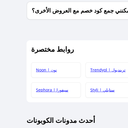
كنني جمع كود خصم مع العروض الأخرى؟
ما معنى كود خصم ؟
روابط مختصرة
كيف يمكنك استخدام كود الخصم؟
Trendyol | ترينديول
Noon | نون
 أحدث أكواد الخصم والعروض للمتاجر؟
Styli | ستايلي
Sephora | سيفورا
كم مدة صلاحية كود الخصم؟
أحدث مدونات الكوبونات