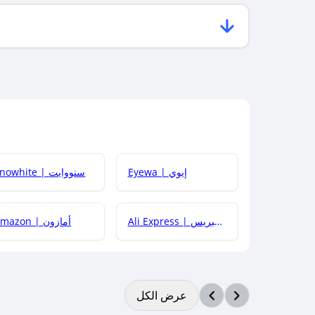
Eyewa | إيوي
Snowhite | سنووايت
Ali Express | علي إكسبريس
Amazon | أمازون
عرض الكل