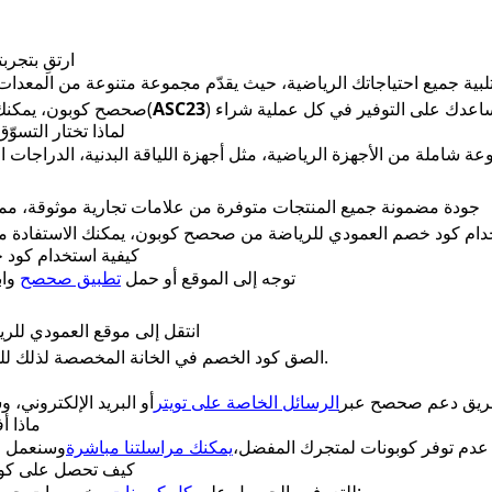
ارتقِ بتجر
اعدك على التوفير في كل عملية شراء
ASC23
(
صحصح كوبون، يمكنك
لماذا تختار التس
شاملة من الأجهزة الرياضية، مثل أجهزة اللياقة البدنية، الدراجات الثا
جودة مضمونة جميع المنتجات متوفرة من علامات تجارية موثوقة، م
م كود خصم العمودي للرياضة من صحصح كوبون، يمكنك الاستفادة من 
كيفية استخدام كود
توجه إلى الموقع أو حمل
تطبيق صحصح
واب
انتقل إلى موقع العمودي للر
الصق كود الخصم في الخانة المخصصة لذلك للحصول على التخفيضات والعروض الحصرية.
 فريق دعم صحصح عبر
الرسائل الخاصة على تويتر
ماذا أ
عدم توفر كوبونات لمتجرك المفضل،
يمكنك مراسلتنا مباشرة
كيف تحصل على كوب