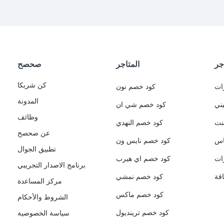
جر
المتاجر
صحصح
كن شريكا
ات
كود خصم نون
المدونة
ني
كود خصم شي ان
وظائف
نت
كود خصم النهدي
عن صحصح
اس
كود خصم نايس ون
تطبيق الجوال
ات
كود خصم اي هيرب
برنامج الاصدار التجريبي
قة
كود خصم نمشي
مركز المساعدة
كود خصم ماكس
الشروط والأحكام
كود خصم ترينديول
سياسة الخصوصية