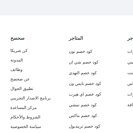
جر
المتاجر
صحصح
كن شريكا
ات
كود خصم نون
المدونة
ني
كود خصم شي ان
وظائف
نت
كود خصم النهدي
عن صحصح
اس
كود خصم نايس ون
تطبيق الجوال
ات
كود خصم اي هيرب
برنامج الاصدار التجريبي
قة
كود خصم نمشي
مركز المساعدة
كود خصم ماكس
الشروط والأحكام
كود خصم ترينديول
سياسة الخصوصية