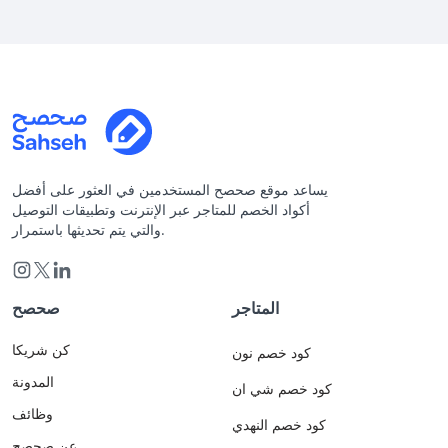
يساعد موقع صحصح المستخدمين في العثور على أفضل
أكواد الخصم للمتاجر عبر الإنترنت وتطبيقات التوصيل
والتي يتم تحديثها باستمرار.
المتاجر
صحصح
كن شريكا
كود خصم نون
المدونة
كود خصم شي ان
وظائف
كود خصم النهدي
عن صحصح