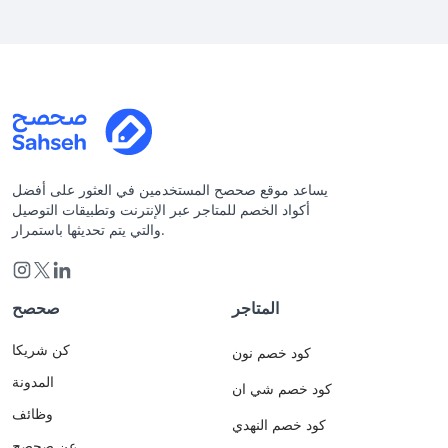
يساعد موقع صحصح المستخدمين في العثور على أفضل
أكواد الخصم للمتاجر عبر الإنترنت وتطبيقات التوصيل
والتي يتم تحديثها باستمرار.
المتاجر
صحصح
كن شريكا
كود خصم نون
المدونة
كود خصم شي ان
وظائف
كود خصم النهدي
عن صحصح