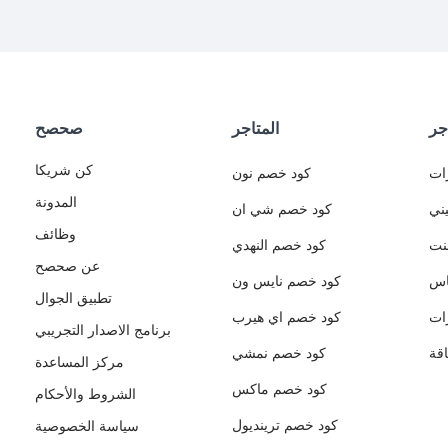
جر
المتاجر
صحصح
كن شريكا
ات
كود خصم نون
المدونة
ني
كود خصم شي ان
وظائف
نت
كود خصم النهدي
عن صحصح
اس
كود خصم نايس ون
تطبيق الجوال
ات
كود خصم اي هيرب
برنامج الاصدار التجريبي
قة
كود خصم نمشي
مركز المساعدة
كود خصم ماكس
الشروط والأحكام
كود خصم ترينديول
سياسة الخصوصية